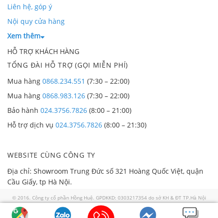
Liên hệ, góp ý
Nội quy cửa hàng
Xem thêm
HỖ TRỢ KHÁCH HÀNG
TỔNG ĐÀI HỖ TRỢ (GỌI MIỄN PHÍ)
Mua hàng
0868.234.551
(7:30 – 22:00)
Mua hàng
0868.983.126
(7:30 – 22:00)
Bảo hành
024.3756.7826
(8:00 – 21:00)
Hỗ trợ dịch vụ
024.3756.7826
(8:00 – 21:30)
WEBSITE CÙNG CÔNG TY
Địa chỉ: Showroom Trung Đức số 321 Hoàng Quốc Việt, quận
Cầu Giấy, tp Hà Nội.
© 2016. Công ty cổ phần Hồng Huệ. GPDKKD: 0303217354 do sở KH & ĐT TP.Hà Nội
cấp ngày 02/01/2008. GP số 57/GP-TTĐT do Sở TTTT TP HN cấp ngày 30/07/2018. Địa
chỉ: 321 Hoàng Quốc Việt, quận Cầu Giấy thành phố Hà Nội. Điện thoại: 0868 986 829.