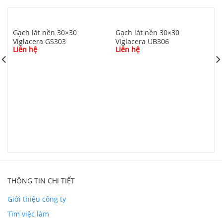
Gạch lát nền 30×30
Gạch lát nền 30×30
Viglacera GS303
Viglacera UB306
Liên hệ
Liên hệ
G
V
L
Chi tiết đóng gói Gạch 30×30 Thạch Bàn FDM30
4003.9
THÔNG TIN CHI TIẾT
Giới thiệu công ty
Phối cảnh Gạch 30×30 Thạch Bàn FDM30 4003.9
Tìm việc làm