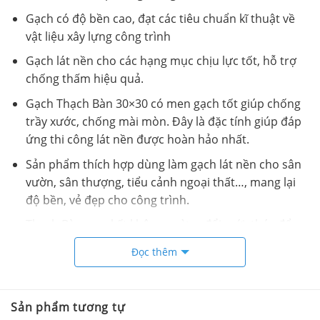
Gạch có độ bền cao, đạt các tiêu chuẩn kĩ thuật về
vật liệu xây lựng công trình
Gạch lát nền cho các hạng mục chịu lực tốt, hỗ trợ
chống thấm hiệu quả.
Gạch Thạch Bàn 30×30 có men gạch tốt giúp chống
trầy xước, chống mài mòn. Đây là đặc tính giúp đáp
ứng thi công lát nền được hoàn hảo nhất.
Sản phẩm thích hợp dùng làm gạch lát nền cho sân
vườn, sân thượng, tiểu cảnh ngoại thất…, mang lại
độ bền, vẻ đẹp cho công trình.
Thạch Bàn cam kết không ngừng đổi mới, thúc đẩy
đầu tư một cách toàn diện nhằm phát triển, cung
Đọc thêm
cấp các sản phẩm – dịch vụ chất lượng cao, giá cả
hợp lý và thân thiện môi trường.
Sản phẩm tương tự
Video Gạch 30×30 Thạch Bàn FDM30 4003.9