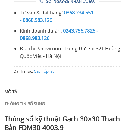
GỌI NGAY ĐỂ NHẬN ƯU ĐÃI
Tư vấn & đặt hàng
:
0868.234.551
- 0868.983.126
Kinh doanh dự án
:
0243.756.7826 -
0868.983.126
Địa chỉ: Showroom Trung Đức số 321 Hoàng
Quốc Việt - Hà Nội
Danh mục:
Gạch ốp lát
MÔ TẢ
THÔNG TIN BỔ SUNG
Thông số kỹ thuật Gạch 30×30 Thạch
Bàn FDM30 4003.9