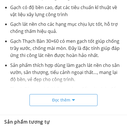
Gạch có độ bền cao, đạt các tiêu chuẩn kĩ thuật về
vật liệu xây lựng công trình
Gạch lát nền cho các hạng mục chịu lực tốt, hỗ trợ
chống thấm hiệu quả.
Gạch Thạch Bàn 30×60 có men gạch tốt giúp chống
trầy xước, chống mài mòn. Đây là đặc tính giúp đáp
ứng thi công lát nền được hoàn hảo nhất.
Sản phẩm thích hợp dùng làm gạch lát nền cho sân
vườn, sân thượng, tiểu cảnh ngoại thất…, mang lại
độ bền, vẻ đẹp cho công trình.
Thạch Bàn cam kết không ngừng đổi mới, thúc đẩy
đầu tư một cách toàn diện nhằm phát triển, cung
Đọc thêm
cấp các sản phẩm – dịch vụ chất lượng cao, giá cả
hợp lý và thân thiện môi trường.
Sản phẩm tương tự
Video Gạch 30×60 Thạch Bàn FDB36 4003.2