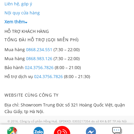
Liên hệ, góp ý
Nội quy cửa hàng
Xem thêm
HỖ TRỢ KHÁCH HÀNG
TỔNG ĐÀI HỖ TRỢ (GỌI MIỄN PHÍ)
Mua hàng
0868.234.551
(7:30 – 22:00)
Mua hàng
0868.983.126
(7:30 – 22:00)
Bảo hành
024.3756.7826
(8:00 – 21:00)
Hỗ trợ dịch vụ
024.3756.7826
(8:00 – 21:30)
WEBSITE CÙNG CÔNG TY
Địa chỉ: Showroom Trung Đức số 321 Hoàng Quốc Việt, quận
Cầu Giấy, tp Hà Nội.
© 2016. Công ty cổ phần Hồng Huệ. GPDKKD: 0303217354 do sở KH & ĐT TP.Hà Nội
cấp ngày 02/01/2008. GP số 57/GP-TTĐT do Sở TTTT TP HN cấp ngày 30/07/2018. Địa
chỉ: 321 Hoàng Quốc Việt, quận Cầu Giấy thành phố Hà Nội. Điện thoại: 0868 986 829.