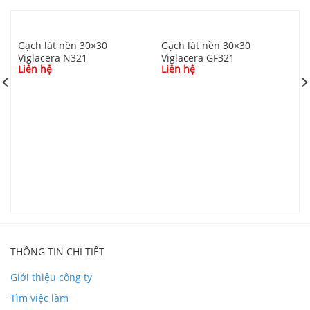
Gạch lát nền 30×30
Gạch lát nền 30×30
Viglacera N321
Viglacera GF321
Liên hệ
Liên hệ
G
V
L
Chi tiết đóng gói Gạch 30×60 Thạch Bàn FDB36
4003.2
THÔNG TIN CHI TIẾT
Giới thiệu công ty
Phối cảnh Gạch 30×60 Thạch Bàn FDB36 4003.2
Tìm việc làm