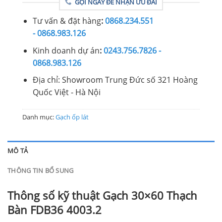
GỌI NGAY ĐỂ NHẬN ƯU ĐÃI
Tư vấn & đặt hàng
:
0868.234.551
- 0868.983.126
Kinh doanh dự án
:
0243.756.7826 -
0868.983.126
Địa chỉ: Showroom Trung Đức số 321 Hoàng
Quốc Việt - Hà Nội
Danh mục:
Gạch ốp lát
MÔ TẢ
THÔNG TIN BỔ SUNG
Thông số kỹ thuật Gạch 30×60 Thạch
Bàn FDB36 4003.2