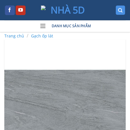
Skip
to
content
DANH MỤC SẢN PHẨM
/
Trang chủ
Gạch ốp lát