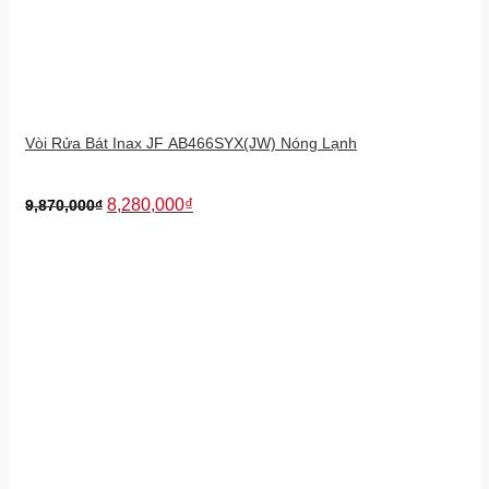
Vòi Rửa Bát Inax JF AB466SYX(JW) Nóng Lạnh
8,280,000
₫
9,870,000
₫