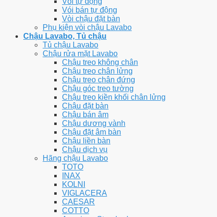
Vòi tự động
Vói bán tự động
Vòi chậu đặt bàn
Phụ kiện vòi chậu Lavabo
Chậu Lavabo, Tủ chậu
Tủ chậu Lavabo
Chậu rửa mặt Lavabo
Chậu treo không chân
Chậu treo chân lửng
Chậu treo chân đứng
Chậu góc treo tường
Chậu treo kiền khối chân lửng
Chậu đặt bàn
Chậu bán âm
Chậu dương vành
Chậu đặt âm bàn
Chậu liền bàn
Chậu dịch vụ
Hãng chậu Lavabo
TOTO
INAX
KOLNI
VIGLACERA
CAESAR
COTTO