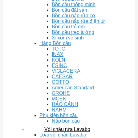
Bồn cầu thông minh
Bồn cầu đặt sàn
Bồn cầu nắp rửa cơ
Bồn cầu nắp rửa điện tử
Bồn cầu trẻ em
Bồn cầu treo tường
Xí xổm vệ sinh
Hãng Bồn cầu
TOTO
INAX
KOLNI
ESINC
VIGLACERA
CAESAR
COTTO
American Standard
GROHE
MOEN
HẢO CẢNH
NAHM
Phụ kiện bồn cầu
Nắp bồn cầu
Vòi chậu rửa Lavabo
Loại vòi chậu Lavabo