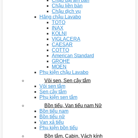
Chậu đặt âm bàn
Chậu liền bàn
Chậu dịch vụ
Hãng chậu Lavabo
TOTO
INAX
KOLNI
VIGLACERA
CAESAR
COTTO
American Standard
GROHE
MOEN
Phụ kiện chậu Lavabo
Vòi sen, Sen cây tắm
Vòi sen tắm
Sen cây tắm
Phụ kiện sen tắm
Bồn tiểu, Van tiểu nam Nữ
Bồn tiểu nam
Bồn tiểu nữ
Van xả tiểu
Phụ kiện bồn tiểu
Bồn tắm, Cabin, Vách kính