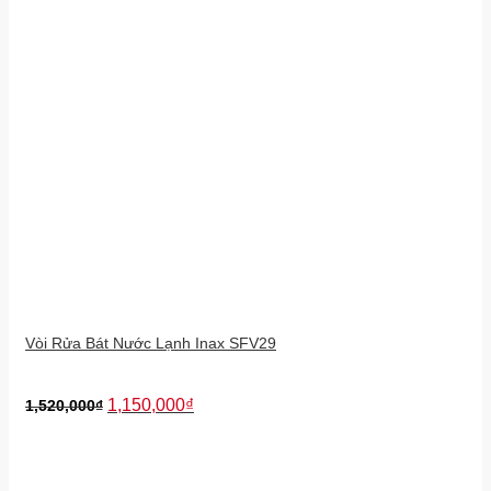
Vòi Rửa Bát Nước Lạnh Inax SFV29
1,150,000
₫
1,520,000
₫