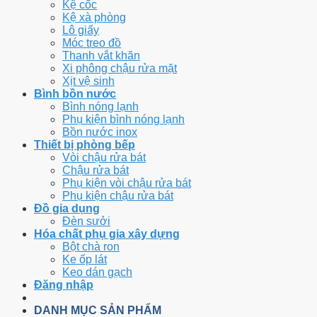
Kệ cốc
Kệ xà phòng
Lô giấy
Móc treo đồ
Thanh vắt khăn
Xi phông chậu rửa mặt
Xịt vệ sinh
Bình bồn nước
Bình nóng lạnh
Phụ kiện bình nóng lạnh
Bồn nước inox
Thiết bị phòng bếp
Vòi chậu rửa bát
Chậu rửa bát
Phụ kiện vòi chậu rửa bát
Phụ kiện chậu rửa bát
Đồ gia dụng
Đèn sưởi
Hóa chất phụ gia xây dựng
Bột chà ron
Ke ốp lát
Keo dán gạch
Đăng nhập
DANH MỤC SẢN PHẨM