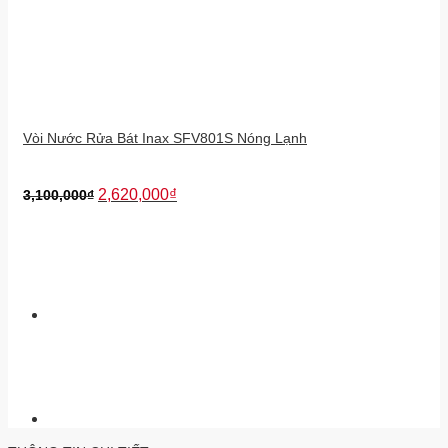
Vòi Nước Rửa Bát Inax SFV801S Nóng Lạnh
2,620,000
₫
3,100,000
₫