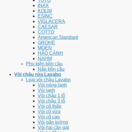
TOTO
INAX
KOLNI
ESINC
VIGLACERA
CAESAR
COTTO
American Standard
GROHE
MOEN
HẢO CẢNH
NAHM
Phụ kiện bồn cầu
Nắp bồn cầu
Vòi chậu rửa Lavabo
Loại vòi chậu Lavabo
Vòi nóng lạnh
Vòi lạnh
Vòi chậu 1 lỗ
Vòi chậu 3 lỗ
Vòi cổ thấp
Vòi cổ vừa
Vòi cổ cao
Vòi gắn tường
Vòi hai cần gạt