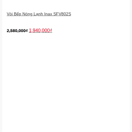
Vòi Bếp Nóng Lạnh Inax SFV802S
1,940,000
₫
2,580,000
₫