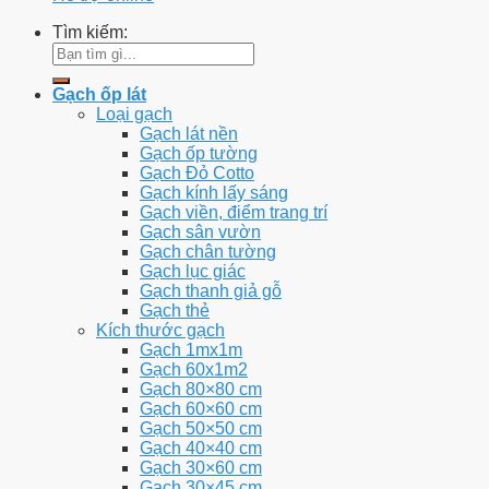
Tìm kiếm:
Gạch ốp lát
Loại gạch
Gạch lát nền
Gạch ốp tường
Gạch Đỏ Cotto
Gạch kính lấy sáng
Gạch viền, điểm trang trí
Gạch sân vườn
Gạch chân tường
Gạch lục giác
Gạch thanh giả gỗ
Gạch thẻ
Kích thước gạch
Gạch 1mx1m
Gạch 60x1m2
Gạch 80×80 cm
Gạch 60×60 cm
Gạch 50×50 cm
Gạch 40×40 cm
Gạch 30×60 cm
Gạch 30×45 cm