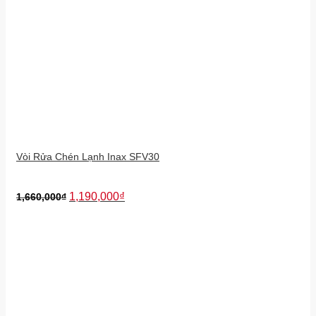
Vòi Rửa Chén Lạnh Inax SFV30
1,190,000
₫
1,660,000
₫