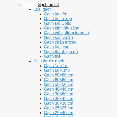
Gạch ốp lát
Loại gạch
Gạch lát nền
Gạch ốp tường
Gạch Đỏ Cotto
Gạch kính lấy sáng
Gạch viền, điểm trang trí
Gạch sân vườn
Gạch chân tường
Gạch lục giác
Gạch thanh giả gỗ
Gạch thẻ
Kích thước gạch
Gạch 1mx1m
Gạch 60x1m2
Gạch 80×80 cm
Gạch 60×60 cm
Gạch 50×50 cm
Gạch 40×40 cm
Gạch 30×60 cm
Gạch 30×45 cm
Gạch 30×30 cm
Gạch 25×25 cm
Gạch 25×40 cm