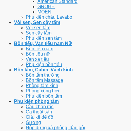
American Standard
GROHE
MOEN
Phụ kiện chậu Lavabo
Vòi sen, Sen cây tắm
Vòi sen tắm
Sen cây tắm
Phụ kiện sen tắm
Bồn tiểu, Van tiểu nam Nữ
Bồn tiểu nam
Bồn tiểu nữ
Van xả tiểu
Phụ kiện bồn tiểu
Bồn tắm, Cabin, Vách kính
Bồn tắm thường
Bồn tắm Massage
Phòng tắm kính
Phòng xông hơi
Phụ kiện bồn tắm
Phụ kiện phòng tắm
Cầu chắn rác
Ga thoát sàn
Giá, kệ để đồ
Gương
Hộp đựng xà phòng, dầu gội