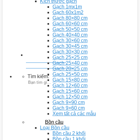
Kích thước gạch
Gạch 1mx1m
Gạch 60x1m2
Gạch 80×80 cm
Gạch 60×60 cm
Gạch 50×50 cm
Gạch 40×40 cm
Gạch 30×60 cm
Gạch 30×45 cm
Gạch 30×30 cm
Gạch 25×25 cm
Youtobe: Nhà 5D
Gạch 25×40 cm
Kênh chia sẻ video kiến thức
Gạch 20×25 cm
Gạch 25×50 cm
Tìm kiếm:
Gạch 15×80 cm
Gạch 12×60 cm
Gạch 15×60 cm
Gạch 12×50 cm
Gạch 9×90 cm
Gạch 9×60 cm
Xem tất cả các mẫu
Bồn cầu
Loại Bồn cầu
Bồn cầu 2 khối
Bồn cầu 1 khối