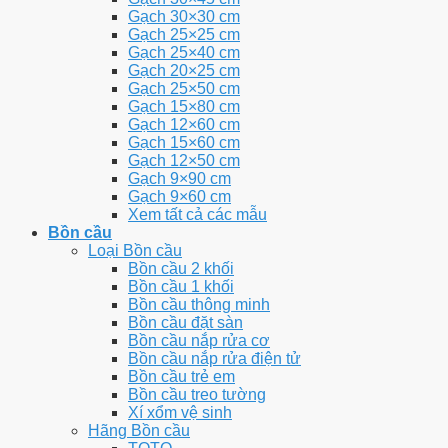
Gạch 30×30 cm
Gạch 25×25 cm
Gạch 25×40 cm
Gạch 20×25 cm
Gạch 25×50 cm
Gạch 15×80 cm
Gạch 12×60 cm
Gạch 15×60 cm
Gạch 12×50 cm
Gạch 9×90 cm
Gạch 9×60 cm
Xem tất cả các mẫu
Bồn cầu
Loại Bồn cầu
Bồn cầu 2 khối
Bồn cầu 1 khối
Bồn cầu thông minh
Bồn cầu đặt sàn
Bồn cầu nắp rửa cơ
Bồn cầu nắp rửa điện tử
Bồn cầu trẻ em
Bồn cầu treo tường
Xí xổm vệ sinh
Hãng Bồn cầu