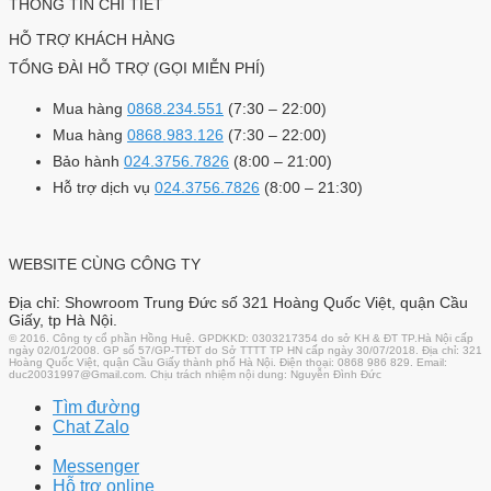
THÔNG TIN CHI TIẾT
HỖ TRỢ KHÁCH HÀNG
TỔNG ĐÀI HỖ TRỢ (GỌI MIỄN PHÍ)
Mua hàng
0868.234.551
(7:30 – 22:00)
Mua hàng
0868.983.126
(7:30 – 22:00)
Bảo hành
024.3756.7826
(8:00 – 21:00)
Hỗ trợ dịch vụ
024.3756.7826
(8:00 – 21:30)
WEBSITE CÙNG CÔNG TY
Địa chỉ: Showroom Trung Đức số 321 Hoàng Quốc Việt, quận Cầu
Giấy, tp Hà Nội.
© 2016. Công ty cổ phần Hồng Huệ. GPDKKD: 0303217354 do sở KH & ĐT TP.Hà Nội cấp
ngày 02/01/2008. GP số 57/GP-TTĐT do Sở TTTT TP HN cấp ngày 30/07/2018. Địa chỉ: 321
Hoàng Quốc Việt, quận Cầu Giấy thành phố Hà Nội. Điện thoại: 0868 986 829. Email:
duc20031997@Gmail.com. Chịu trách nhiệm nội dung: Nguyễn Đình Đức
Tìm đường
Chat Zalo
Messenger
Hỗ trợ online