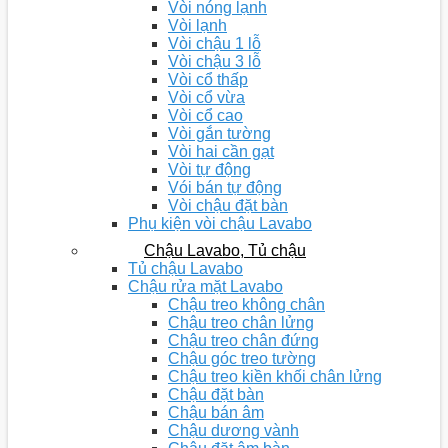
Vòi nóng lạnh
Vòi lạnh
Vòi chậu 1 lỗ
Vòi chậu 3 lỗ
Vòi cổ thấp
Vòi cổ vừa
Vòi cổ cao
Vòi gắn tường
Vòi hai cần gạt
Vòi tự động
Vói bán tự động
Vòi chậu đặt bàn
Phụ kiện vòi chậu Lavabo
Chậu Lavabo, Tủ chậu
Tủ chậu Lavabo
Chậu rửa mặt Lavabo
Chậu treo không chân
Chậu treo chân lửng
Chậu treo chân đứng
Chậu góc treo tường
Chậu treo kiền khối chân lửng
Chậu đặt bàn
Chậu bán âm
Chậu dương vành