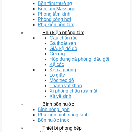
Bồn tắm thường
Bồn tắm Massage
Phòng tắm kính
Phòng xông hơi
Phụ kiện bồn tắm
Phụ kiện phòng tắm
Cầu chắn rác
Ga thoát sàn
Giá, kệ để đồ
Gương
Hộp đựng xà phòng, dầu gội
Kệ cốc
Kệ xà phòng
Lô giấy
Móc treo đồ
Thanh vắt khăn
Xi phông chậu rửa mặt
Xịt vệ sinh
Bình bồn nước
Bình nóng lạnh
Phụ kiện bình nóng lạnh
Bồn nước inox
Thiết bị phòng bếp