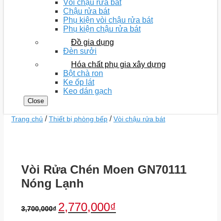
Vòi chậu rửa bát
Chậu rửa bát
Phụ kiện vòi chậu rửa bát
Phụ kiện chậu rửa bát
Đồ gia dụng
Đèn sưởi
Hóa chất phụ gia xây dựng
Bột chà ron
Ke ốp lát
Keo dán gạch
Close
/
/
Trang chủ
Thiết bị phòng bếp
Vòi chậu rửa bát
Vòi Rửa Chén Moen GN70111
Nóng Lạnh
2,770,000
₫
3,700,000
₫