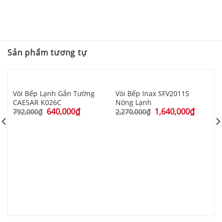
Sản phẩm tương tự
Vòi Bếp Lạnh Gắn Tường
Vòi Bếp Inax SFV2011S
CAESAR K026C
Nóng Lạnh
640,000
₫
1,640,000
₫
792,000
₫
2,270,000
₫
x
V
K
6