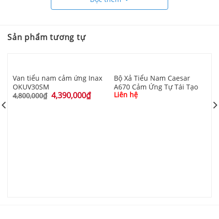
Sản phẩm tương tự
Van tiểu nam cảm ứng Inax
Bộ Xả Tiểu Nam Caesar
OKUV30SM
A670 Cảm Ứng Tự Tái Tạo
4,390,000
₫
Liên hệ
4,800,000
₫
x
B
L