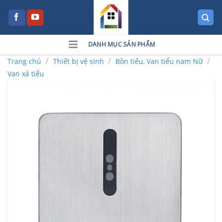
Skip
to
content
DANH MỤC SẢN PHẨM
/
/
/
Trang chủ
Thiết bị vệ sinh
Bồn tiểu, Van tiểu nam Nữ
Van xả tiểu