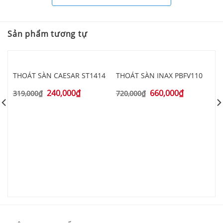
Sản phẩm tương tự
THOÁT SÀN CAESAR ST1414
THOÁT SÀN INAX PBFV110
240,000
₫
660,000
₫
319,000
₫
720,000
₫
T
4