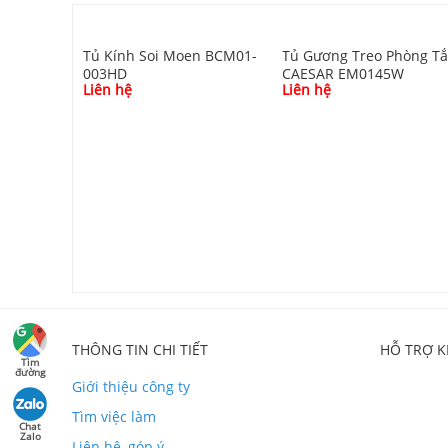
Tủ Kính Soi Moen BCM01-
Tủ Gương Treo Phòng T
003HD
CAESAR EM0145W
Liên hệ
Liên hệ
n BCM01-
THÔNG TIN CHI TIẾT
HỖ TRỢ 
Tìm
đường
Giới thiệu công ty
Tìm việc làm
Chat
Zalo
Liên hệ, góp ý