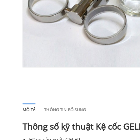
MÔ TẢ
THÔNG TIN BỔ SUNG
Thông số kỹ thuật Kệ cốc GEL
Hãng sản xuất: GELER