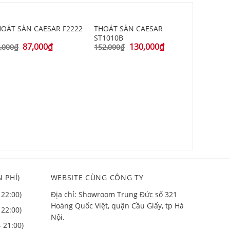
HOÁT SÀN CAESAR F2222
THOÁT SÀN CAESAR
ST1010B
87,000
₫
130,000
₫
,000
₫
152,000
₫
GA THOÁ
TX1CV2
1,310,000
 PHÍ)
WEBSITE CÙNG CÔNG TY
 22:00)
Địa chỉ: Showroom Trung Đức số 321
Hoàng Quốc Việt, quận Cầu Giấy, tp Hà
 22:00)
Nội.
– 21:00)