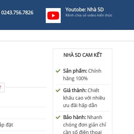
Youtobe: Nhà 5D
- 0243.756.7826
Kênh chia sẻ video kiến thức
NHÀ 5D CAM KẾT
Sản phẩm:
Chính
hãng 100%
T
Giá thành:
Chiết
khấu cao với nhiều
ưu đãi hấp dẫn
Bảo hành:
Nhanh
ắp đặt
chóng đơn giản chỉ
cần số điện thoại