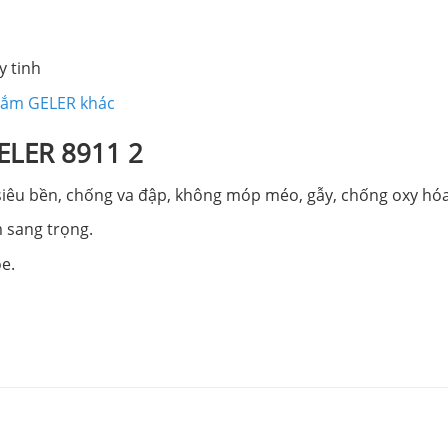
y tinh
tắm GELER khác
GELER 8911 2
 siêu bền, chống va đập, không móp méo, gẫy, chống oxy hóa
 sang trọng.
e.