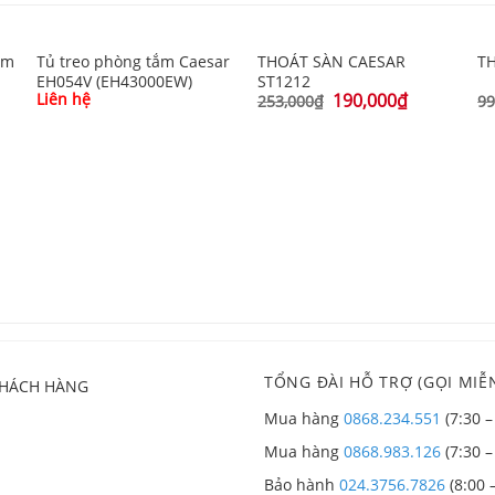
ắm
Tủ treo phòng tắm Caesar
THOÁT SÀN CAESAR
T
EH054V (EH43000EW)
ST1212
Liên hệ
190,000
₫
253,000
₫
99
TỔNG ĐÀI HỖ TRỢ (GỌI MIỄN
KHÁCH HÀNG
Mua hàng
0868.234.551
(7:30 –
Mua hàng
0868.983.126
(7:30 –
Bảo hành
024.3756.7826
(8:00 