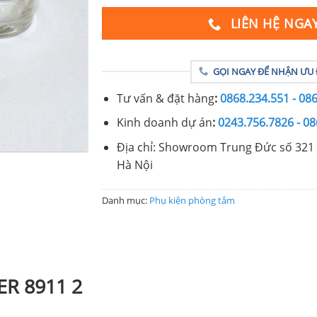
LIÊN HỆ NGA
GỌI NGAY ĐỂ NHẬN ƯU 
Tư vấn & đặt hàng
:
0868.234.551 - 08
Kinh doanh dự án
:
0243.756.7826 - 08
Địa chỉ: Showroom Trung Đức số 321 
Hà Nội
Danh mục:
Phụ kiện phòng tắm
ER 8911 2