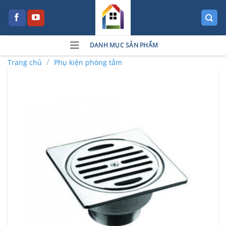
Skip
to
content
DANH MỤC SẢN PHẨM
/
Trang chủ
Phụ kiện phòng tắm