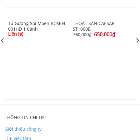
Tủ Gương Soi Moen BCM04-
THOÁT SÀN CAESAR
001HD 1 Cánh
ST1060B
Liên hệ
650,000
₫
760,000
₫
T
L
THÔNG TIN CHI TIẾT
Giới thiệu công ty
Tìm việc làm