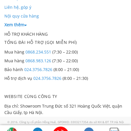
Liên hệ, góp ý
Nội quy cửa hàng
Xem thêm
HỖ TRỢ KHÁCH HÀNG
TỔNG ĐÀI HỖ TRỢ (GỌI MIỄN PHÍ)
Mua hàng
0868.234.551
(7:30 – 22:00)
Mua hàng
0868.983.126
(7:30 – 22:00)
Bảo hành
024.3756.7826
(8:00 – 21:00)
Hỗ trợ dịch vụ
024.3756.7826
(8:00 – 21:30)
WEBSITE CÙNG CÔNG TY
Địa chỉ: Showroom Trung Đức số 321 Hoàng Quốc Việt, quận
Cầu Giấy, tp Hà Nội.
© 2016. Công ty cổ phần Hồng Huệ. GPDKKD: 0303217354 do sở KH & ĐT TP.Hà Nội
cấp ngày 02/01/2008. GP số 57/GP-TTĐT do Sở TTTT TP HN cấp ngày 30/07/2018. Địa