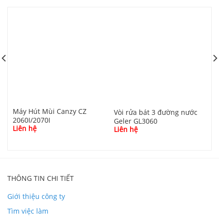
Máy Hút Mùi Canzy CZ
M
Vòi rửa bát 3 đường nước
2060I/2070I
Geler GL3060
Liên hệ
L
Liên hệ
Youtube Nhà 5D
THÔNG TIN CHI TIẾT
Giới thiệu công ty
Tìm việc làm