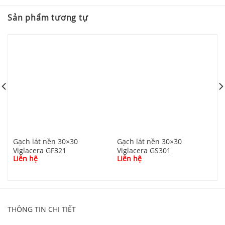
Sản phẩm tương tự
Gạch lát nền 30×30
Gạch lát nền 30×30
G
Viglacera GF321
Viglacera GS301
V
Liên hệ
Liên hệ
L
THÔNG TIN CHI TIẾT