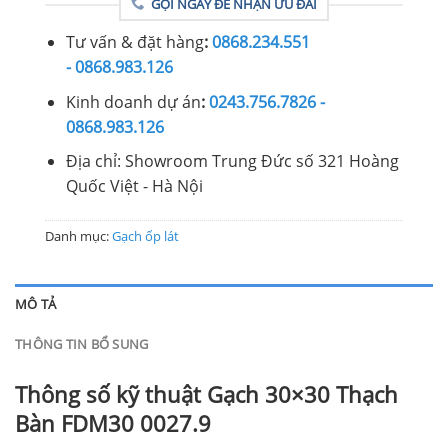
GỌI NGAY ĐỂ NHẬN ƯU ĐÃI
Tư vấn & đặt hàng
:
0868.234.551
- 0868.983.126
Kinh doanh dự án
:
0243.756.7826 -
0868.983.126
Địa chỉ: Showroom Trung Đức số 321 Hoàng
Quốc Việt - Hà Nội
Danh mục:
Gạch ốp lát
MÔ TẢ
THÔNG TIN BỔ SUNG
Thông số kỹ thuật Gạch 30×30 Thạch
Bàn FDM30 0027.9