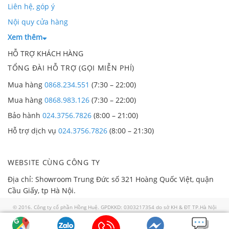
Liên hệ, góp ý
Nội quy cửa hàng
Xem thêm
HỖ TRỢ KHÁCH HÀNG
TỔNG ĐÀI HỖ TRỢ (GỌI MIỄN PHÍ)
Mua hàng
0868.234.551
(7:30 – 22:00)
Mua hàng
0868.983.126
(7:30 – 22:00)
Bảo hành
024.3756.7826
(8:00 – 21:00)
Hỗ trợ dịch vụ
024.3756.7826
(8:00 – 21:30)
WEBSITE CÙNG CÔNG TY
Địa chỉ: Showroom Trung Đức số 321 Hoàng Quốc Việt, quận
Cầu Giấy, tp Hà Nội.
© 2016. Công ty cổ phần Hồng Huệ. GPDKKD: 0303217354 do sở KH & ĐT TP.Hà Nội
cấp ngày 02/01/2008. GP số 57/GP-TTĐT do Sở TTTT TP HN cấp ngày 30/07/2018. Địa
chỉ: 321 Hoàng Quốc Việt, quận Cầu Giấy thành phố Hà Nội. Điện thoại: 0868 986 829.