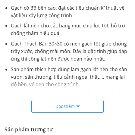
Gạch có độ bền cao, đạt các tiêu chuẩn kĩ thuật về
vật liệu xây lựng công trình
Gạch lát nền cho các hạng mục chịu lực tốt, hỗ trợ
chống thấm hiệu quả.
Gạch Thạch Bàn 30×30 có men gạch tốt giúp chống
trầy xước, chống mài mòn. Đây là đặc tính giúp đáp
ứng thi công lát nền được hoàn hảo nhất.
Sản phẩm thích hợp dùng làm gạch lát nền cho sân
vườn, sân thượng, tiểu cảnh ngoại thất…, mang lại
độ bền, vẻ đẹp cho công trình.
Thạch Bàn cam kết không ngừng đổi mới, thúc đẩy
đầu tư một cách toàn diện nhằm phát triển, cung
Đọc thêm
cấp các sản phẩm – dịch vụ chất lượng cao, giá cả
hợp lý và thân thiện môi trường.
Sản phẩm tương tự
Video Gạch 30×30 Thạch Bàn FDM30 0027.9