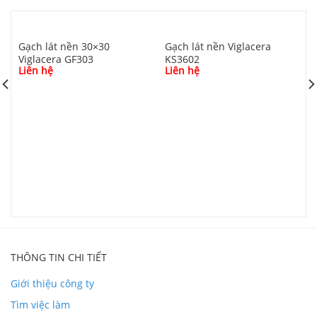
Gạch lát nền 30×30
Gạch lát nền Viglacera
Viglacera GF303
KS3602
Liên hệ
Liên hệ
G
V
L
Chi tiết đóng Gạch 30×30 Thạch Bàn FDM30
0027.9
THÔNG TIN CHI TIẾT
Giới thiệu công ty
Phối cảnh Gạch 30×30 Thạch Bàn FDM30 0027.9
Tìm việc làm