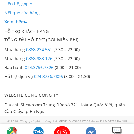
Liên hệ, góp ý
Nội quy cửa hàng
Xem thêm
HỖ TRỢ KHÁCH HÀNG
TỔNG ĐÀI HỖ TRỢ (GỌI MIỄN PHÍ)
Mua hàng
0868.234.551
(7:30 – 22:00)
Mua hàng
0868.983.126
(7:30 – 22:00)
Bảo hành
024.3756.7826
(8:00 – 21:00)
Hỗ trợ dịch vụ
024.3756.7826
(8:00 – 21:30)
WEBSITE CÙNG CÔNG TY
Địa chỉ: Showroom Trung Đức số 321 Hoàng Quốc Việt, quận
Cầu Giấy, tp Hà Nội.
© 2016. Công ty cổ phần Hồng Huệ. GPDKKD: 0303217354 do sở KH & ĐT TP.Hà Nội
cấp ngày 02/01/2008. GP số 57/GP-TTĐT do Sở TTTT TP HN cấp ngày 30/07/2018. Địa
chỉ: 321 Hoàng Quốc Việt, quận Cầu Giấy thành phố Hà Nội. Điện thoại: 0868 986 829.