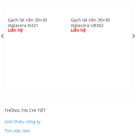
Gạch lát nền 30×30
Gạch lát nền 30×30
Viglacera N321
Viglacera UB302
Liên hệ
Liên hệ
G
L
Chi tiết đóng Gạch 30×60 Thạch Bàn FDB36
4004.4
THÔNG TIN CHI TIẾT
Giới thiệu công ty
Phối cảnh Gạch 30×60 Thạch Bàn FDB36 4004.4
Tìm việc làm