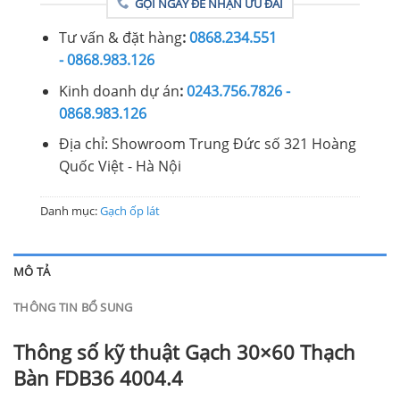
GỌI NGAY ĐỂ NHẬN ƯU ĐÃI
Tư vấn & đặt hàng
:
0868.234.551
- 0868.983.126
Kinh doanh dự án
:
0243.756.7826 -
0868.983.126
Địa chỉ: Showroom Trung Đức số 321 Hoàng
Quốc Việt - Hà Nội
Danh mục:
Gạch ốp lát
MÔ TẢ
THÔNG TIN BỔ SUNG
Thông số kỹ thuật Gạch 30×60 Thạch
Bàn FDB36 4004.4