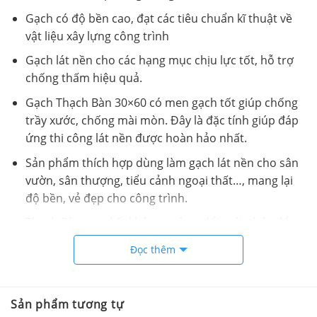
Gạch có độ bền cao, đạt các tiêu chuẩn kĩ thuật về
vật liệu xây lựng công trình
Gạch lát nền cho các hạng mục chịu lực tốt, hỗ trợ
chống thấm hiệu quả.
Gạch Thạch Bàn 30×60 có men gạch tốt giúp chống
trầy xước, chống mài mòn. Đây là đặc tính giúp đáp
ứng thi công lát nền được hoàn hảo nhất.
Sản phẩm thích hợp dùng làm gạch lát nền cho sân
vườn, sân thượng, tiểu cảnh ngoại thất…, mang lại
độ bền, vẻ đẹp cho công trình.
Thạch Bàn cam kết không ngừng đổi mới, thúc đẩy
đầu tư một cách toàn diện nhằm phát triển, cung
Đọc thêm
cấp các sản phẩm – dịch vụ chất lượng cao, giá cả
hợp lý và thân thiện môi trường.
Sản phẩm tương tự
Video Gạch 30×60 Thạch Bàn FDB36 4004.4