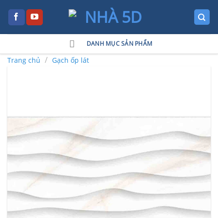
Skip
to
content
DANH MỤC SẢN PHẨM
/
Trang chủ
Gạch ốp lát