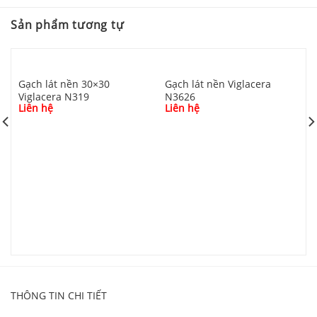
Video Gạch 30×60 Thạch Bàn CTB48 8301.4
Sản phẩm tương tự
Gạch lát nền 30×30
Gạch lát nền Viglacera
Viglacera N319
N3626
Liên hệ
Liên hệ
G
V
L
THÔNG TIN CHI TIẾT