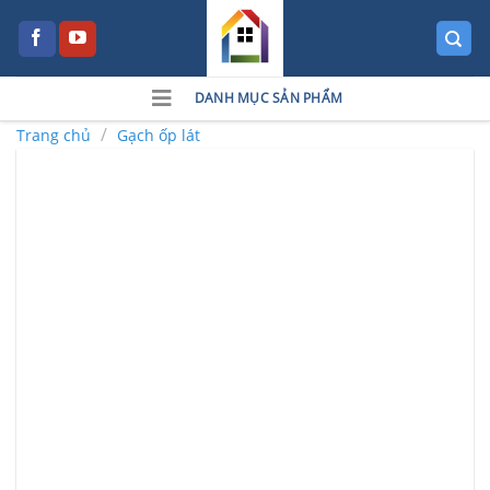
Skip
to
content
DANH MỤC SẢN PHẨM
/
Trang chủ
Gạch ốp lát