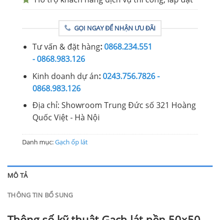
GỌI NGAY ĐỂ NHẬN ƯU ĐÃI
Tư vấn & đặt hàng
:
0868.234.551
- 0868.983.126
Kinh doanh dự án
:
0243.756.7826 -
0868.983.126
Địa chỉ: Showroom Trung Đức số 321 Hoàng
Quốc Việt - Hà Nội
Danh mục:
Gạch ốp lát
MÔ TẢ
THÔNG TIN BỔ SUNG
Thông số kỹ thuật Gạch lát nền 50×50