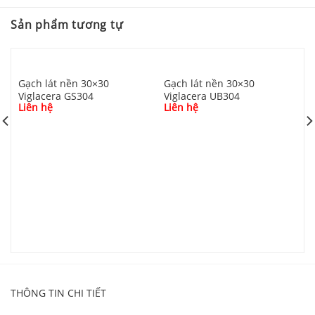
Sản phẩm tương tự
Gạch lát nền 30×30
Gạch lát nền 30×30
Viglacera GS304
Viglacera UB304
Liên hệ
Liên hệ
G
L
THÔNG TIN CHI TIẾT