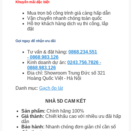
Khuyến mãi đặc biệt
Mua trọn bộ công trình giá càng hấp dẫn
Vận chuyển nhanh chóng toàn quốc
Hỗ trợ khách hàng dịch vụ thi công, lắp
đặt
Gọi ngay để nhận ưu đãi
Tư vấn & đặt hàng
:
0868.234.551
- 0868.983.126
Kinh doanh dự án
:
0243.756.7826 -
0868.983.126
Địa chỉ: Showroom Trung Đức số 321
Hoàng Quốc Việt - Hà Nội
Danh mục:
Gạch ốp lát
NHÀ 5D CAM KẾT
Sản phẩm:
Chính hãng 100%
Giá thành:
Chiết khấu cao với nhiều ưu đãi hấp
dẫn
Bảo hành:
Nhanh chóng đơn giản chỉ cần số