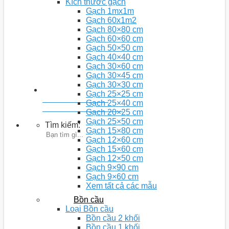
Kích thước gạch
Gạch 1mx1m
Gạch 60x1m2
Gạch 80×80 cm
Gạch 60×60 cm
Gạch 50×50 cm
Gạch 40×40 cm
Gạch 30×60 cm
Gạch 30×45 cm
Gạch 30×30 cm
Gạch 25×25 cm
Youtobe: Nhà 5D
Gạch 25×40 cm
Kênh chia sẻ video kiến thức
Gạch 20×25 cm
Gạch 25×50 cm
Tìm kiếm:
Gạch 15×80 cm
Gạch 12×60 cm
Gạch 15×60 cm
Gạch 12×50 cm
Gạch 9×90 cm
Gạch 9×60 cm
Xem tất cả các mẫu
Bồn cầu
Loại Bồn cầu
Bồn cầu 2 khối
Bồn cầu 1 khối