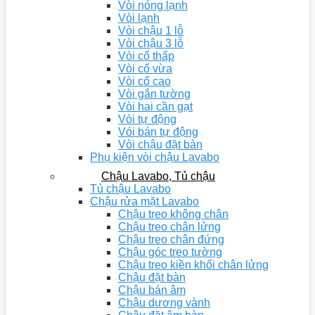
Vòi nóng lạnh
Vòi lạnh
Vòi chậu 1 lỗ
Vòi chậu 3 lỗ
Vòi cổ thấp
Vòi cổ vừa
Vòi cổ cao
Vòi gắn tường
Vòi hai cần gạt
Vòi tự động
Vói bán tự động
Vòi chậu đặt bàn
Phụ kiện vòi chậu Lavabo
Chậu Lavabo, Tủ chậu
Tủ chậu Lavabo
Chậu rửa mặt Lavabo
Chậu treo không chân
Chậu treo chân lửng
Chậu treo chân đứng
Chậu góc treo tường
Chậu treo kiền khối chân lửng
Chậu đặt bàn
Chậu bán âm
Chậu dương vành