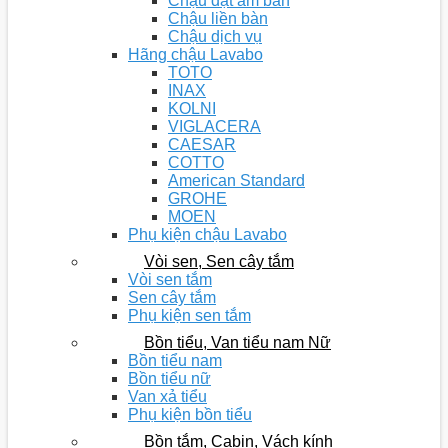
Chậu đặt âm bàn
Chậu liền bàn
Chậu dịch vụ
Hãng chậu Lavabo
TOTO
INAX
KOLNI
VIGLACERA
CAESAR
COTTO
American Standard
GROHE
MOEN
Phụ kiện chậu Lavabo
Vòi sen, Sen cây tắm
Vòi sen tắm
Sen cây tắm
Phụ kiện sen tắm
Bồn tiểu, Van tiểu nam Nữ
Bồn tiểu nam
Bồn tiểu nữ
Van xả tiểu
Phụ kiện bồn tiểu
Bồn tắm, Cabin, Vách kính