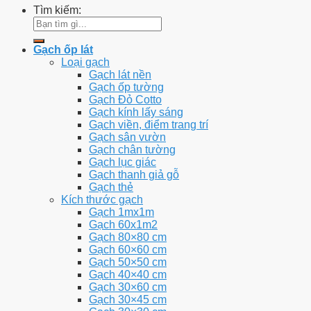
Tìm kiếm:
Gạch ốp lát
Loại gạch
Gạch lát nền
Gạch ốp tường
Gạch Đỏ Cotto
Gạch kính lấy sáng
Gạch viền, điểm trang trí
Gạch sân vườn
Gạch chân tường
Gạch lục giác
Gạch thanh giả gỗ
Gạch thẻ
Kích thước gạch
Gạch 1mx1m
Gạch 60x1m2
Gạch 80×80 cm
Gạch 60×60 cm
Gạch 50×50 cm
Gạch 40×40 cm
Gạch 30×60 cm
Gạch 30×45 cm