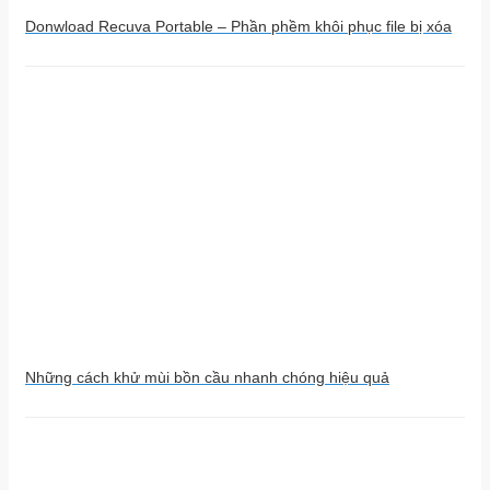
Donwload Recuva Portable – Phần phềm khôi phục file bị xóa
Những cách khử mùi bồn cầu nhanh chóng hiệu quả