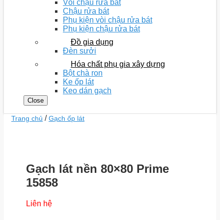
Vòi chậu rửa bát
Chậu rửa bát
Phụ kiện vòi chậu rửa bát
Phụ kiện chậu rửa bát
Đồ gia dụng
Đèn sưởi
Hóa chất phụ gia xây dựng
Bột chà ron
Ke ốp lát
Keo dán gạch
Close
/
Trang chủ
Gạch ốp lát
Gạch lát nền 80×80 Prime
15858
Liên hệ