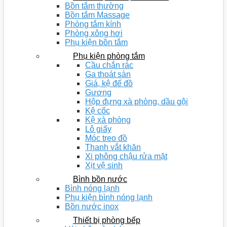
Bồn tắm thường
Bồn tắm Massage
Phòng tắm kính
Phòng xông hơi
Phụ kiện bồn tắm
Phụ kiện phòng tắm
Cầu chắn rác
Ga thoát sàn
Giá, kệ để đồ
Gương
Hộp đựng xà phòng, dầu gội
Kệ cốc
Kệ xà phòng
Lô giấy
Móc treo đồ
Thanh vắt khăn
Xi phông chậu rửa mặt
Xịt vệ sinh
Bình bồn nước
Bình nóng lạnh
Phụ kiện bình nóng lạnh
Bồn nước inox
Thiết bị phòng bếp