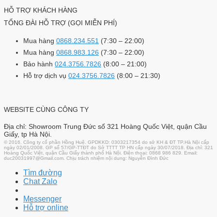
HỖ TRỢ KHÁCH HÀNG
TỔNG ĐÀI HỖ TRỢ (GỌI MIỄN PHÍ)
Mua hàng
0868.234.551
(7:30 – 22:00)
Mua hàng
0868.983.126
(7:30 – 22:00)
Bảo hành
024.3756.7826
(8:00 – 21:00)
Hỗ trợ dịch vụ
024.3756.7826
(8:00 – 21:30)
WEBSITE CÙNG CÔNG TY
Địa chỉ: Showroom Trung Đức số 321 Hoàng Quốc Việt, quận Cầu
Giấy, tp Hà Nội.
© 2016. Công ty cổ phần Hồng Huệ. GPDKKD: 0303217354 do sở KH & ĐT TP.Hà Nội cấp
ngày 02/01/2008. GP số 57/GP-TTĐT do Sở TTTT TP HN cấp ngày 30/07/2018. Địa chỉ: 321
Hoàng Quốc Việt, quận Cầu Giấy thành phố Hà Nội. Điện thoại: 0868 986 829. Email:
duc20031997@Gmail.com. Chịu trách nhiệm nội dung: Nguyễn Đình Đức
Tìm đường
Chat Zalo
Messenger
Hỗ trợ online