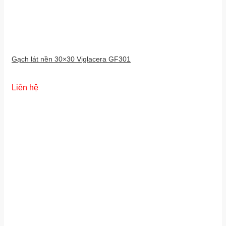
Gạch lát nền 30×30 Viglacera GF301
Liên hệ