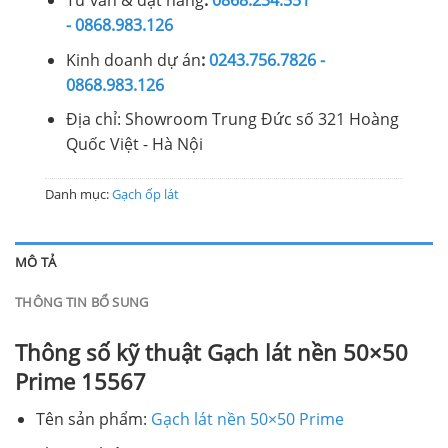
Tư vấn & đặt hàng
:
0868.234.551
- 0868.983.126
Kinh doanh dự án
:
0243.756.7826 -
0868.983.126
Địa chỉ: Showroom Trung Đức số 321 Hoàng
Quốc Việt - Hà Nội
Danh mục:
Gạch ốp lát
MÔ TẢ
THÔNG TIN BỔ SUNG
Thông số kỹ thuật Gạch lát nền 50×50
Prime 15567
Tên sản phẩm:
Gạch lát nền 50×50 Prime