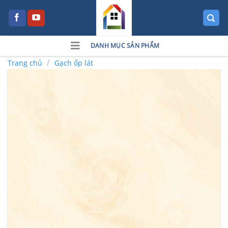
Skip
to
content
DANH MỤC SẢN PHẨM
/
Trang chủ
Gạch ốp lát