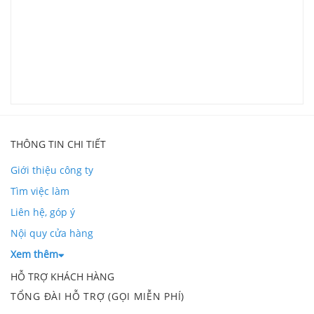
G
V
L
THÔNG TIN CHI TIẾT
Giới thiệu công ty
Tìm việc làm
Liên hệ, góp ý
Nội quy cửa hàng
Xem thêm
HỖ TRỢ KHÁCH HÀNG
TỔNG ĐÀI HỖ TRỢ (GỌI MIỄN PHÍ)