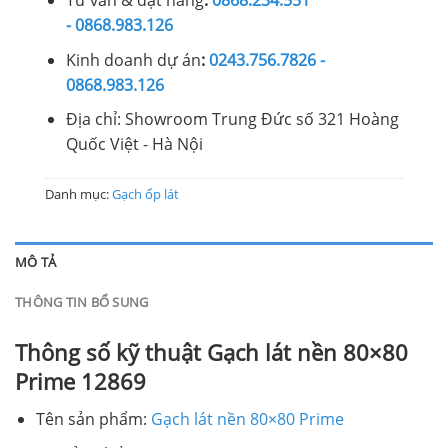
Tư vấn & đặt hàng
:
0868.234.551
- 0868.983.126
Kinh doanh dự án
:
0243.756.7826 -
0868.983.126
Địa chỉ: Showroom Trung Đức số 321 Hoàng
Quốc Việt - Hà Nội
Danh mục:
Gạch ốp lát
MÔ TẢ
THÔNG TIN BỔ SUNG
Thông số kỹ thuật Gạch lát nền 80×80
Prime 12869
Tên sản phẩm:
Gạch lát nền 80×80 Prime