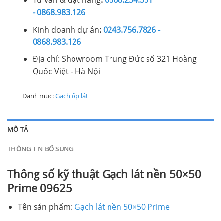
Tư vấn & đặt hàng
:
0868.234.551
- 0868.983.126
Kinh doanh dự án
:
0243.756.7826 -
0868.983.126
Địa chỉ: Showroom Trung Đức số 321 Hoàng
Quốc Việt - Hà Nội
Danh mục:
Gạch ốp lát
MÔ TẢ
THÔNG TIN BỔ SUNG
Thông số kỹ thuật Gạch lát nền 50×50
Prime 09625
Tên sản phẩm:
Gạch lát nền 50×50 Prime