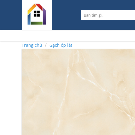
Skip
to
Tìm
content
kiếm:
/
Trang chủ
Gạch ốp lát