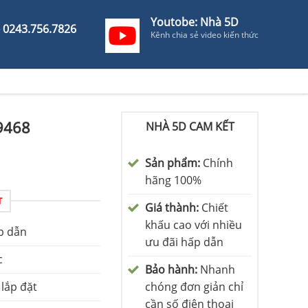
Youtobe: Nhà 5D
- 0243.756.7826
Kênh chia sẻ video kiến thức
9468
NHÀ 5D CAM KẾT
Sản phẩm:
Chính
hãng 100%
T
Giá thành:
Chiết
khấu cao với nhiều
p dẫn
ưu đãi hấp dẫn
c
Bảo hành:
Nhanh
 lắp đặt
chóng đơn giản chỉ
cần số điện thoại