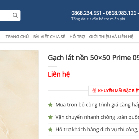
0868.234.551 - 0868.983.126 
Tổng đài tư vấn hỗ trợ miễn phí
TRANG CHỦ
BÀI VIẾT CHIA SẺ
HỖ TRỢ
GIỚI THIỆU VÀ LIÊN HỆ
Gạch lát nền 50×50 Prime 0
Liên hệ
KHUYẾN MÃI ĐẶC BIỆ
Mua trọn bộ công trình giá càng hấ
Vận chuyển nhanh chóng toàn quố
Hỗ trợ khách hàng dịch vụ thi công,