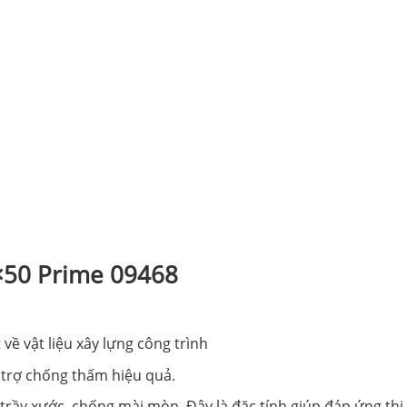
0×50 Prime 09468
về vật liệu xây lựng công trình
 trợ chống thấm hiệu quả.
rầy xước, chống mài mòn. Đây là đặc tính giúp đáp ứng thi 