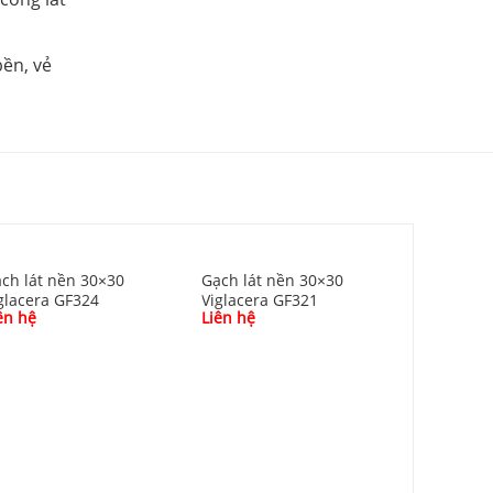
bền, vẻ
ch lát nền 30×30
Gạch lát nền 30×30
glacera GF324
Viglacera GF321
ên hệ
Liên hệ
Gạch lát 
Viglacera
Liên hệ