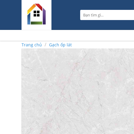
Skip
to
Tìm
content
kiếm:
/
Trang chủ
Gạch ốp lát