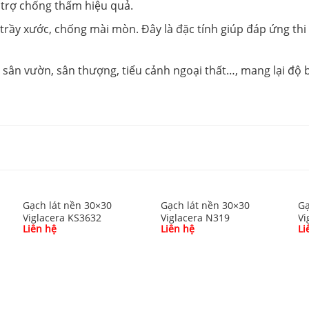
 trợ chống thấm hiệu quả.
rầy xước, chống mài mòn. Đây là đặc tính giúp đáp ứng thi 
sân vườn, sân thượng, tiểu cảnh ngoại thất…, mang lại độ 
Gạch lát nền 30×30
Gạch lát nền 30×30
Gạ
Viglacera KS3632
Viglacera N319
Vi
Liên hệ
Liên hệ
Li