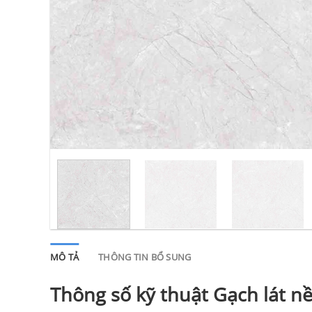
MÔ TẢ
THÔNG TIN BỔ SUNG
Thông số kỹ thuật Gạch lát n