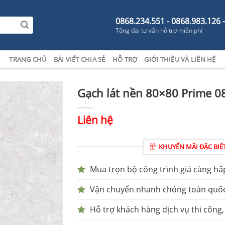
0868.234.551 - 0868.983.126 
Tổng đài tư vấn hỗ trợ miễn phí
TRANG CHỦ
BÀI VIẾT CHIA SẺ
HỖ TRỢ
GIỚI THIỆU VÀ LIÊN HỆ
Gạch lát nền 80×80 Prime 0
Liên hệ
KHUYẾN MÃI ĐẶC BIỆ
Mua trọn bộ công trình giá càng hấ
Vận chuyển nhanh chóng toàn quố
Hỗ trợ khách hàng dịch vụ thi công,