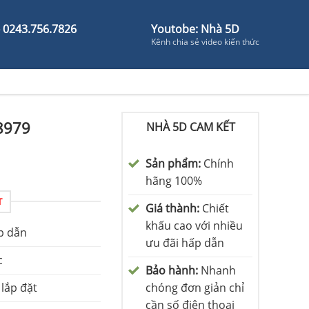
- 0243.756.7826
Youtobe: Nhà 5D
Kênh chia sẻ video kiến thức
8979
NHÀ 5D CAM KẾT
Sản phẩm:
Chính
hãng 100%
T
Giá thành:
Chiết
khấu cao với nhiều
p dẫn
ưu đãi hấp dẫn
c
Bảo hành:
Nhanh
 lắp đặt
chóng đơn giản chỉ
cần số điện thoại