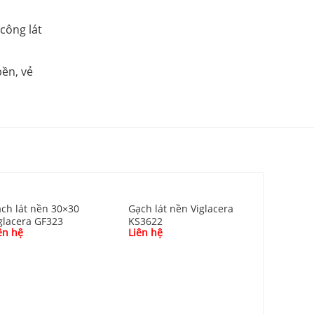
công lát
bền, vẻ
ch lát nền 30×30
Gạch lát nền Viglacera
glacera GF323
KS3622
ên hệ
Liên hệ