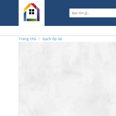
Skip
to
Tìm
content
kiếm:
/
Trang chủ
Gạch ốp lát