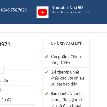
Youtobe: Nhà 5D
- 0243.756.7826
Kênh chia sẻ video kiến thức
8971
NHÀ 5D CAM KẾT
Sản phẩm:
Chính
hãng 100%
T
Giá thành:
Chiết
khấu cao với nhiều
p dẫn
ưu đãi hấp dẫn
c
Bảo hành:
Nhanh
 lắp đặt
chóng đơn giản chỉ
cần số điện thoại