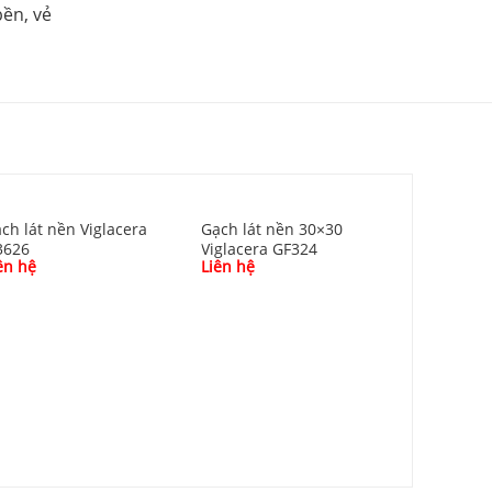
bền, vẻ
ch lát nền Viglacera
Gạch lát nền 30×30
3626
Viglacera GF324
ên hệ
Liên hệ
Gạch lát 
Viglacera
Liên hệ