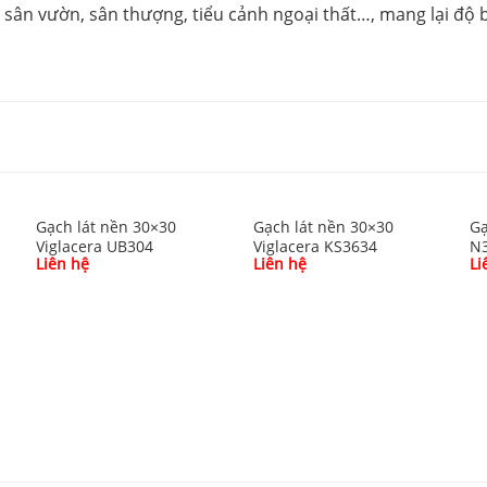
sân vườn, sân thượng, tiểu cảnh ngoại thất…, mang lại độ 
Gạch lát nền 30×30
Gạch lát nền 30×30
Gạ
Viglacera UB304
Viglacera KS3634
N
Liên hệ
Liên hệ
Li