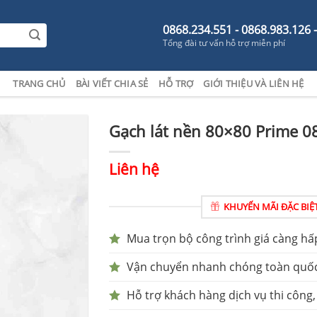
0868.234.551 - 0868.983.126 
Tổng đài tư vấn hỗ trợ miễn phí
TRANG CHỦ
BÀI VIẾT CHIA SẺ
HỖ TRỢ
GIỚI THIỆU VÀ LIÊN HỆ
Gạch lát nền 80×80 Prime 0
Liên hệ
KHUYẾN MÃI ĐẶC BIỆ
Mua trọn bộ công trình giá càng hấ
Vận chuyển nhanh chóng toàn quố
Hỗ trợ khách hàng dịch vụ thi công,