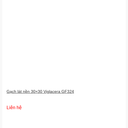
Gạch lát nền 30×30 Viglacera GF324
Liên hệ