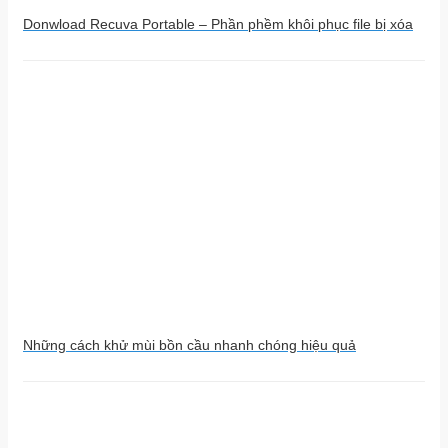
Donwload Recuva Portable – Phần phềm khôi phục file bị xóa
Những cách khử mùi bồn cầu nhanh chóng hiệu quả