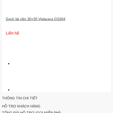
Gạch lát nền 30×30 Viglacera GS304
Liên hệ
THÔNG TIN CHI TIẾT
HỖ TRỢ KHÁCH HÀNG
TỔNG ĐÀI HỖ TRỢ (GỌI MIỄN PHÍ)