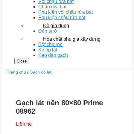
Vòi chậu rửa bát
Chậu rửa bát
Phụ kiện vòi chậu rửa bát
Phụ kiện chậu rửa bát
Đồ gia dụng
Đèn sưởi
Hóa chất phụ gia xây dựng
Bột chà ron
Ke ốp lát
Keo dán gạch
Close
/
Trang chủ
Gạch ốp lát
Gạch lát nền 80×80 Prime
08962
Liên hệ