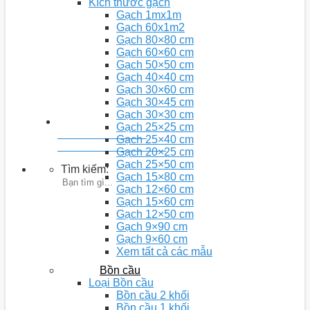
Kích thước gạch
Gạch 1mx1m
Gạch 60x1m2
Gạch 80×80 cm
Gạch 60×60 cm
Gạch 50×50 cm
Gạch 40×40 cm
Gạch 30×60 cm
Gạch 30×45 cm
Gạch 30×30 cm
Gạch 25×25 cm
Youtobe: Nhà 5D
Gạch 25×40 cm
Kênh chia sẻ video kiến thức
Gạch 20×25 cm
Gạch 25×50 cm
Tìm kiếm:
Gạch 15×80 cm
Gạch 12×60 cm
Gạch 15×60 cm
Gạch 12×50 cm
Gạch 9×90 cm
Gạch 9×60 cm
Xem tất cả các mẫu
Bồn cầu
Loại Bồn cầu
Bồn cầu 2 khối
Bồn cầu 1 khối