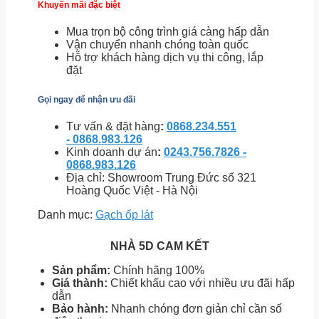
Khuyến mãi đặc biệt
Mua trọn bộ công trình giá càng hấp dẫn
Vận chuyển nhanh chóng toàn quốc
Hỗ trợ khách hàng dịch vụ thi công, lắp
đặt
Gọi ngay để nhận ưu đãi
Tư vấn & đặt hàng
:
0868.234.551
- 0868.983.126
Kinh doanh dự án
:
0243.756.7826 -
0868.983.126
Địa chỉ: Showroom Trung Đức số 321
Hoàng Quốc Việt - Hà Nội
Danh mục:
Gạch ốp lát
NHÀ 5D CAM KẾT
Sản phẩm:
Chính hãng 100%
Giá thành:
Chiết khấu cao với nhiều ưu đãi hấp
dẫn
Bảo hành:
Nhanh chóng đơn giản chỉ cần số