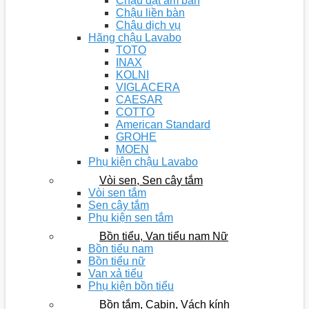
Chậu đặt âm bàn
Chậu liền bàn
Chậu dịch vụ
Hãng chậu Lavabo
TOTO
INAX
KOLNI
VIGLACERA
CAESAR
COTTO
American Standard
GROHE
MOEN
Phụ kiện chậu Lavabo
Vòi sen, Sen cây tắm
Vòi sen tắm
Sen cây tắm
Phụ kiện sen tắm
Bồn tiểu, Van tiểu nam Nữ
Bồn tiểu nam
Bồn tiểu nữ
Van xả tiểu
Phụ kiện bồn tiểu
Bồn tắm, Cabin, Vách kính