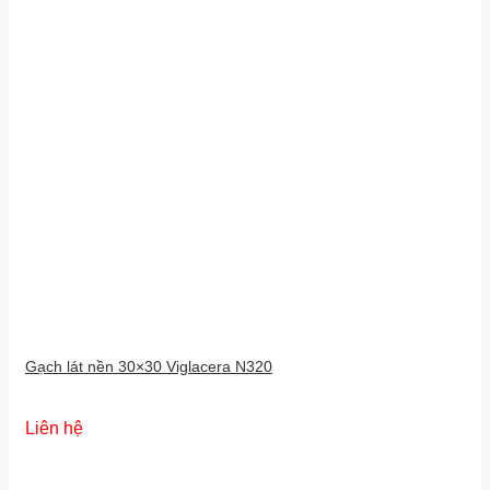
Gạch lát nền 30×30 Viglacera N320
Liên hệ