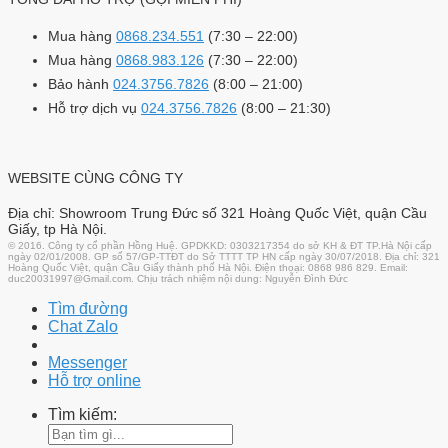
Mua hàng
0868.234.551
(7:30 – 22:00)
Mua hàng
0868.983.126
(7:30 – 22:00)
Bảo hành
024.3756.7826
(8:00 – 21:00)
Hỗ trợ dịch vụ
024.3756.7826
(8:00 – 21:30)
WEBSITE CÙNG CÔNG TY
Địa chỉ: Showroom Trung Đức số 321 Hoàng Quốc Việt, quận Cầu
Giấy, tp Hà Nội.
© 2016. Công ty cổ phần Hồng Huệ. GPDKKD: 0303217354 do sở KH & ĐT TP.Hà Nội cấp
ngày 02/01/2008. GP số 57/GP-TTĐT do Sở TTTT TP HN cấp ngày 30/07/2018. Địa chỉ: 321
Hoàng Quốc Việt, quận Cầu Giấy thành phố Hà Nội. Điện thoại: 0868 986 829. Email:
duc20031997@Gmail.com. Chịu trách nhiệm nội dung: Nguyễn Đình Đức
Tìm đường
Chat Zalo
Messenger
Hỗ trợ online
Tìm kiếm: