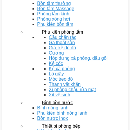
Bồn tắm thường
Bồn tắm Massage
Phòng tắm kính
Phòng xông hơi
Phụ kiện bồn tắm
Phụ kiện phòng tắm
Cầu chắn rác
Ga thoát sàn
Giá, kệ để đồ
Gương
Hộp đựng xà phòng, dầu gội
Kệ cốc
Kệ xà phòng
Lô giấy
Móc treo đồ
Thanh vắt khăn
Xi phông chậu rửa mặt
Xịt vệ sinh
Bình bồn nước
Bình nóng lạnh
Phụ kiện bình nóng lạnh
Bồn nước inox
Thiết bị phòng bếp