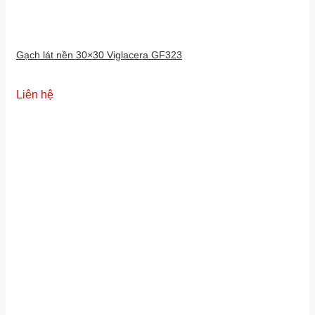
Gạch lát nền 30×30 Viglacera GF323
Liên hệ