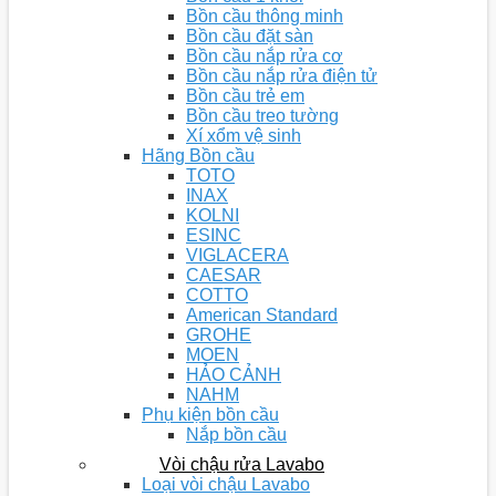
Bồn cầu thông minh
Bồn cầu đặt sàn
Bồn cầu nắp rửa cơ
Bồn cầu nắp rửa điện tử
Bồn cầu trẻ em
Bồn cầu treo tường
Xí xổm vệ sinh
Hãng Bồn cầu
TOTO
INAX
KOLNI
ESINC
VIGLACERA
CAESAR
COTTO
American Standard
GROHE
MOEN
HẢO CẢNH
NAHM
Phụ kiện bồn cầu
Nắp bồn cầu
Vòi chậu rửa Lavabo
Loại vòi chậu Lavabo