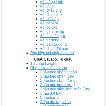
Vòi nóng lạnh
Vòi lạnh
Vòi chậu 1 lỗ
Vòi chậu 3 lỗ
Vòi cổ thấp
Vòi cổ vừa
Vòi cổ cao
Vòi gắn tường
Vòi hai cần gạt
Vòi tự động
Vói bán tự động
Vòi chậu đặt bàn
Phụ kiện vòi chậu Lavabo
Chậu Lavabo, Tủ chậu
Tủ chậu Lavabo
Chậu rửa mặt Lavabo
Chậu treo không chân
Chậu treo chân lửng
Chậu treo chân đứng
Chậu góc treo tường
Chậu treo kiền khối chân lửng
Chậu đặt bàn
Chậu bán âm
Chậu dương vành