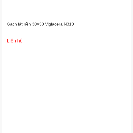
Gạch lát nền 30×30 Viglacera N319
Liên hệ