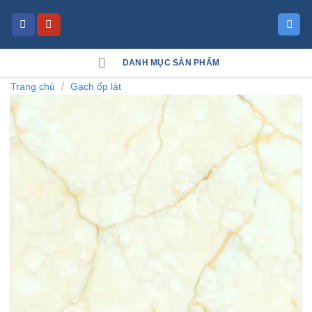
Skip
to
content
DANH MỤC SẢN PHẨM
/
Trang chủ
Gạch ốp lát