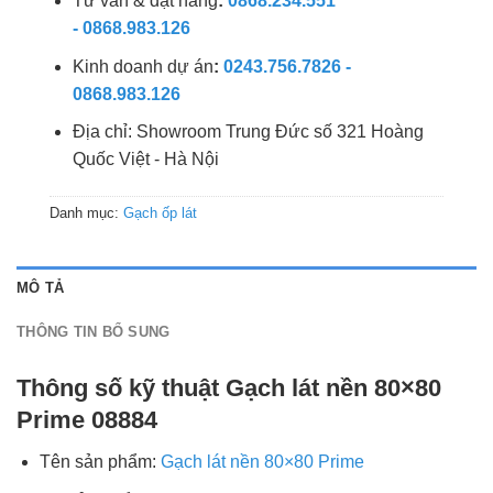
Tư vấn & đặt hàng
:
0868.234.551
- 0868.983.126
Kinh doanh dự án
:
0243.756.7826 -
0868.983.126
Địa chỉ: Showroom Trung Đức số 321 Hoàng
Quốc Việt - Hà Nội
Danh mục:
Gạch ốp lát
MÔ TẢ
THÔNG TIN BỔ SUNG
Thông số kỹ thuật Gạch lát nền 80×80
Prime 08884
Tên sản phẩm:
Gạch lát nền 80×80 Prime