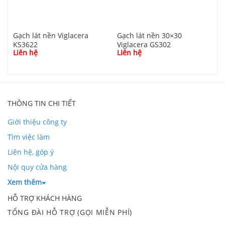
Gạch lát nền Viglacera
Gạch lát nền 30×30
G
KS3622
Viglacera GS302
V
Liên hệ
Liên hệ
L
THÔNG TIN CHI TIẾT
Giới thiệu công ty
Tìm việc làm
Liên hệ, góp ý
Nội quy cửa hàng
Xem thêm
HỖ TRỢ KHÁCH HÀNG
TỔNG ĐÀI HỖ TRỢ (GỌI MIỄN PHÍ)