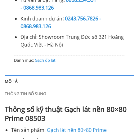
Tư vấn & đặt hàng
:
0868.234.551
- 0868.983.126
Kinh doanh dự án
:
0243.756.7826 -
0868.983.126
Địa chỉ: Showroom Trung Đức số 321 Hoàng
Quốc Việt - Hà Nội
Danh mục:
Gạch ốp lát
MÔ TẢ
THÔNG TIN BỔ SUNG
Thông số kỹ thuật Gạch lát nền 80×80
Prime 08503
Tên sản phẩm:
Gạch lát nền 80×80 Prime