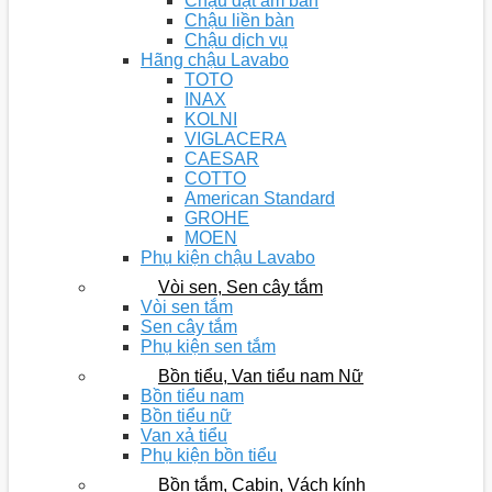
Chậu đặt âm bàn
Chậu liền bàn
Chậu dịch vụ
Hãng chậu Lavabo
TOTO
INAX
KOLNI
VIGLACERA
CAESAR
COTTO
American Standard
GROHE
MOEN
Phụ kiện chậu Lavabo
Vòi sen, Sen cây tắm
Vòi sen tắm
Sen cây tắm
Phụ kiện sen tắm
Bồn tiểu, Van tiểu nam Nữ
Bồn tiểu nam
Bồn tiểu nữ
Van xả tiểu
Phụ kiện bồn tiểu
Bồn tắm, Cabin, Vách kính