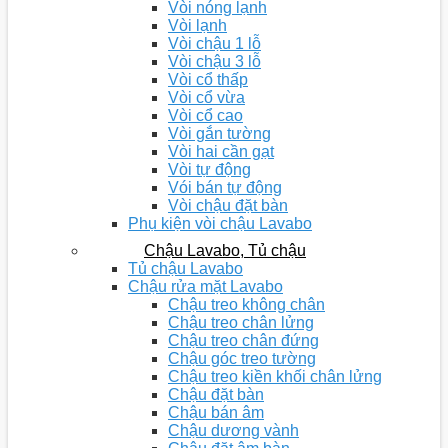
Vòi nóng lạnh
Vòi lạnh
Vòi chậu 1 lỗ
Vòi chậu 3 lỗ
Vòi cổ thấp
Vòi cổ vừa
Vòi cổ cao
Vòi gắn tường
Vòi hai cần gạt
Vòi tự động
Vói bán tự động
Vòi chậu đặt bàn
Phụ kiện vòi chậu Lavabo
Chậu Lavabo, Tủ chậu
Tủ chậu Lavabo
Chậu rửa mặt Lavabo
Chậu treo không chân
Chậu treo chân lửng
Chậu treo chân đứng
Chậu góc treo tường
Chậu treo kiền khối chân lửng
Chậu đặt bàn
Chậu bán âm
Chậu dương vành