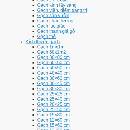
Gạch kính lấy sáng
Gạch viền, điểm trang trí
Gạch sân vườn
Gạch chân tường
Gạch lục giác
Gạch thanh giả gỗ
Gạch thẻ
Kích thước gạch
Gạch 1mx1m
Gạch 60x1m2
Gạch 80×80 cm
Gạch 60×60 cm
Gạch 50×50 cm
Gạch 40×40 cm
Gạch 30×60 cm
Gạch 30×45 cm
Gạch 30×30 cm
Gạch 25×25 cm
Gạch 25×40 cm
Gạch 20×25 cm
Gạch 25×50 cm
Gạch 15×80 cm
Gạch 12×60 cm
Gạch 15×60 cm