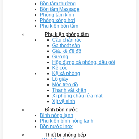
Bồn tắm thường
Bồn tắm Massage
Phòng tắm kính
Phòng xông hơi
Phụ kiện bồn tắm
Phụ kiện phòng tắm
Cầu chắn rác
Ga thoát sàn
Giá, kệ để đồ
Gương
Hộp đựng xà phòng, dầu gội
Kệ cốc
Kệ xà phòng
Lô giấy
Móc treo đồ
Thanh vắt khăn
Xi phông chậu rửa mặt
Xịt vệ sinh
Bình bồn nước
Bình nóng lạnh
Phụ kiện bình nóng lạnh
Bồn nước inox
Thiết bị phòng bếp