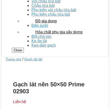
Vòi chậu rửa bát
Chậu rửa bát
Phụ kiện vòi chậu rửa bát
Phụ kiện chậu rửa bát
Đồ gia dụng
Đèn sưởi
Hóa chất phụ gia xây dựng
Bột chà ron
Ke ốp lát
Keo dán gạch
Close
/
Trang chủ
Gạch ốp lát
Gạch lát nền 50×50 Prime
02903
Liên hệ