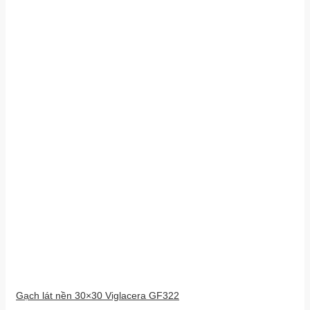
Gạch lát nền 30×30 Viglacera GF322