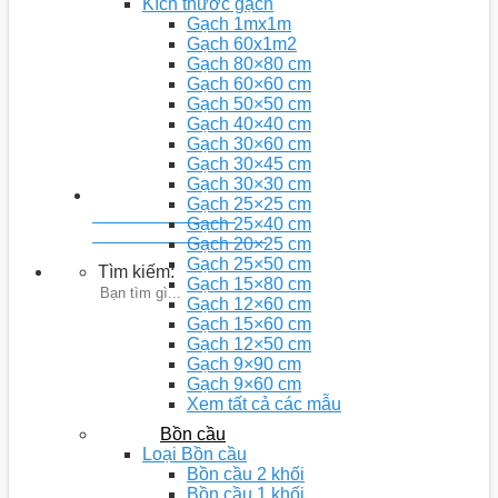
Kích thước gạch
Gạch 1mx1m
Gạch 60x1m2
Gạch 80×80 cm
Gạch 60×60 cm
Gạch 50×50 cm
Gạch 40×40 cm
Gạch 30×60 cm
Gạch 30×45 cm
Gạch 30×30 cm
Gạch 25×25 cm
Youtobe: Nhà 5D
Gạch 25×40 cm
Kênh chia sẻ video kiến thức
Gạch 20×25 cm
Gạch 25×50 cm
Tìm kiếm:
Gạch 15×80 cm
Gạch 12×60 cm
Gạch 15×60 cm
Gạch 12×50 cm
Gạch 9×90 cm
Gạch 9×60 cm
Xem tất cả các mẫu
Bồn cầu
Loại Bồn cầu
Bồn cầu 2 khối
Bồn cầu 1 khối