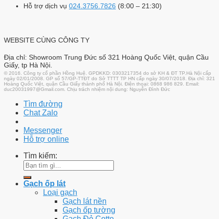
Hỗ trợ dịch vụ
024.3756.7826
(8:00 – 21:30)
WEBSITE CÙNG CÔNG TY
Địa chỉ: Showroom Trung Đức số 321 Hoàng Quốc Việt, quận Cầu
Giấy, tp Hà Nội.
© 2016. Công ty cổ phần Hồng Huệ. GPDKKD: 0303217354 do sở KH & ĐT TP.Hà Nội cấp
ngày 02/01/2008. GP số 57/GP-TTĐT do Sở TTTT TP HN cấp ngày 30/07/2018. Địa chỉ: 321
Hoàng Quốc Việt, quận Cầu Giấy thành phố Hà Nội. Điện thoại: 0868 986 829. Email:
duc20031997@Gmail.com. Chịu trách nhiệm nội dung: Nguyễn Đình Đức
Tìm đường
Chat Zalo
Messenger
Hỗ trợ online
Tìm kiếm:
Gạch ốp lát
Loại gạch
Gạch lát nền
Gạch ốp tường
Gạch Đỏ Cotto