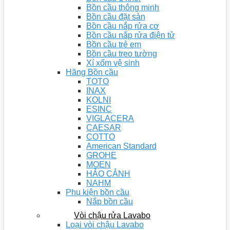
Bồn cầu thông minh
Bồn cầu đặt sàn
Bồn cầu nắp rửa cơ
Bồn cầu nắp rửa điện tử
Bồn cầu trẻ em
Bồn cầu treo tường
Xí xổm vệ sinh
Hãng Bồn cầu
TOTO
INAX
KOLNI
ESINC
VIGLACERA
CAESAR
COTTO
American Standard
GROHE
MOEN
HẢO CẢNH
NAHM
Phụ kiện bồn cầu
Nắp bồn cầu
Vòi chậu rửa Lavabo
Loại vòi chậu Lavabo