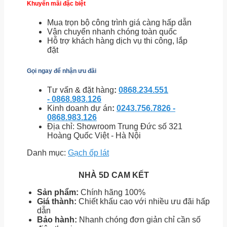
Khuyến mãi đặc biệt
Mua trọn bộ công trình giá càng hấp dẫn
Vận chuyển nhanh chóng toàn quốc
Hỗ trợ khách hàng dịch vụ thi công, lắp
đặt
Gọi ngay để nhận ưu đãi
Tư vấn & đặt hàng
:
0868.234.551
- 0868.983.126
Kinh doanh dự án
:
0243.756.7826 -
0868.983.126
Địa chỉ: Showroom Trung Đức số 321
Hoàng Quốc Việt - Hà Nội
Danh mục:
Gạch ốp lát
NHÀ 5D CAM KẾT
Sản phẩm:
Chính hãng 100%
Giá thành:
Chiết khấu cao với nhiều ưu đãi hấp
dẫn
Bảo hành:
Nhanh chóng đơn giản chỉ cần số