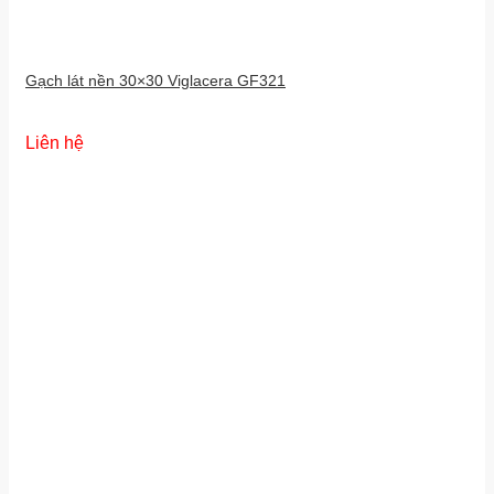
Gạch lát nền 30×30 Viglacera GF321
Liên hệ