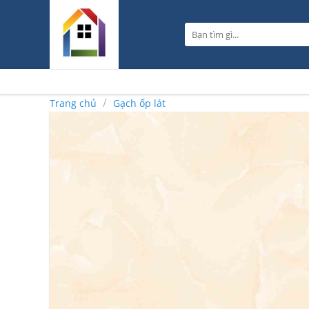
Skip
to
Tìm
content
kiếm:
/
Trang chủ
Gạch ốp lát