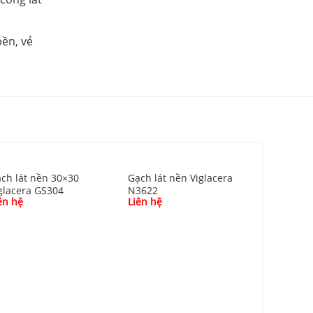
bền, vẻ
ch lát nền 30×30
Gạch lát nền Viglacera
glacera GS304
N3622
ên hệ
Liên hệ
Gạch lát 
Viglacera
Liên hệ