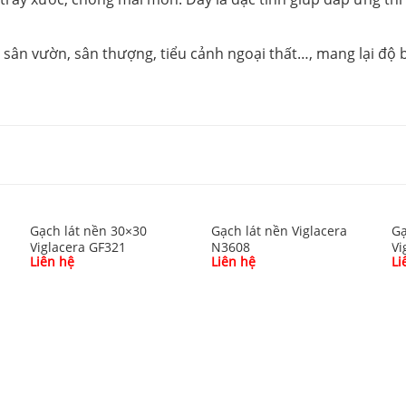
sân vườn, sân thượng, tiểu cảnh ngoại thất…, mang lại độ 
Gạch lát nền 30×30
Gạch lát nền Viglacera
Gạ
Viglacera GF321
N3608
Vi
Liên hệ
Liên hệ
Li