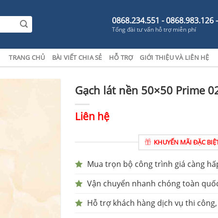
0868.234.551 - 0868.983.126 
Tổng đài tư vấn hỗ trợ miễn phí
TRANG CHỦ
BÀI VIẾT CHIA SẺ
HỖ TRỢ
GIỚI THIỆU VÀ LIÊN HỆ
Gạch lát nền 50×50 Prime 0
Liên hệ
KHUYẾN MÃI ĐẶC BIỆ
Mua trọn bộ công trình giá càng hấ
Vận chuyển nhanh chóng toàn quố
Hỗ trợ khách hàng dịch vụ thi công,