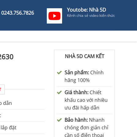
Youtobe: Nhà 5D
- 0243.756.7826
Kênh chia sẻ video kiến thức
2630
NHÀ 5D CAM KẾT
Sản phẩm:
Chính
hãng 100%
T
Giá thành:
Chiết
khấu cao với nhiều
p dẫn
ưu đãi hấp dẫn
c
Bảo hành:
Nhanh
 lắp đặt
chóng đơn giản chỉ
cần số điện thoại