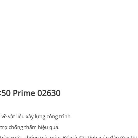
0×50 Prime 02630
về vật liệu xây lựng công trình
 trợ chống thấm hiệu quả.
rầy xước, chống mài mòn. Đây là đặc tính giúp đáp ứng thi 