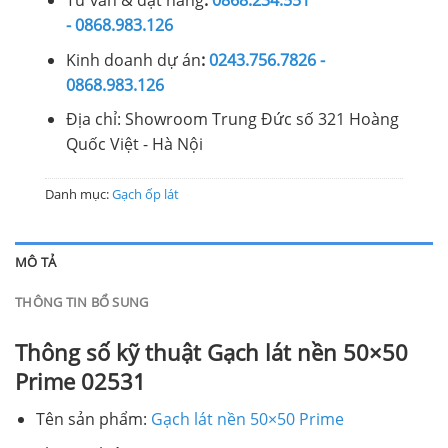
Tư vấn & đặt hàng
:
0868.234.551
- 0868.983.126
Kinh doanh dự án
:
0243.756.7826 -
0868.983.126
Địa chỉ: Showroom Trung Đức số 321 Hoàng
Quốc Việt - Hà Nội
Danh mục:
Gạch ốp lát
MÔ TẢ
THÔNG TIN BỔ SUNG
Thông số kỹ thuật Gạch lát nền 50×50
Prime 02531
Tên sản phẩm:
Gạch lát nền 50×50 Prime