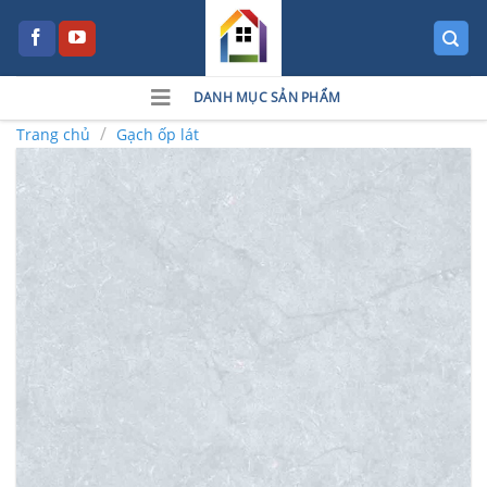
Skip
to
content
DANH MỤC SẢN PHẨM
/
Trang chủ
Gạch ốp lát