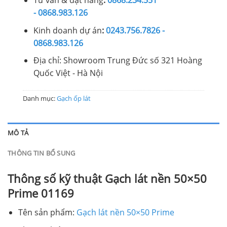
Tư vấn & đặt hàng
:
0868.234.551
- 0868.983.126
Kinh doanh dự án
:
0243.756.7826 -
0868.983.126
Địa chỉ: Showroom Trung Đức số 321 Hoàng
Quốc Việt - Hà Nội
Danh mục:
Gạch ốp lát
MÔ TẢ
THÔNG TIN BỔ SUNG
Thông số kỹ thuật Gạch lát nền 50×50
Prime 01169
Tên sản phẩm:
Gạch lát nền 50×50 Prime