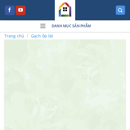
Skip
to
content
DANH MỤC SẢN PHẨM
/
Trang chủ
Gạch ốp lát