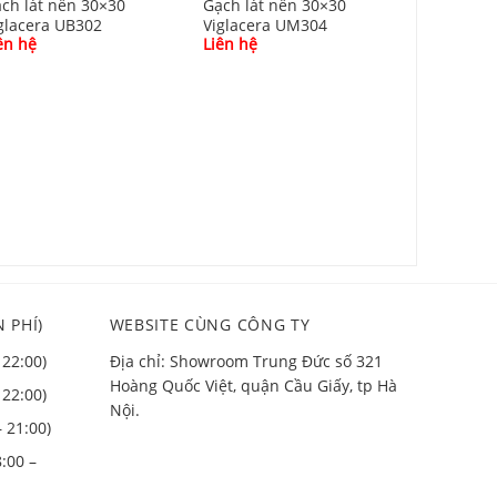
ch lát nền 30×30
Gạch lát nền 30×30
glacera UB302
Viglacera UM304
ên hệ
Liên hệ
Gạch lát 
KS3622
Liên hệ
 PHÍ)
WEBSITE CÙNG CÔNG TY
 22:00)
Địa chỉ: Showroom Trung Đức số 321
Hoàng Quốc Việt, quận Cầu Giấy, tp Hà
 22:00)
Nội.
– 21:00)
:00 –