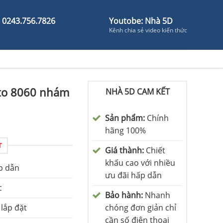
- 0243.756.7826
Youtobe: Nhà 5D
Kênh chia sẻ video kiến thức
to 8060 nhám
NHÀ 5D CAM KẾT
Sản phẩm:
Chính
hãng 100%
T
Giá thành:
Chiết
khấu cao với nhiều
p dẫn
ưu đãi hấp dẫn
c
Bảo hành:
Nhanh
 lắp đặt
chóng đơn giản chỉ
cần số điện thoại