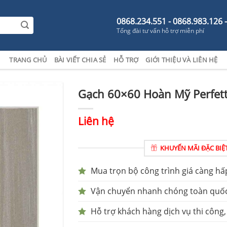
0868.234.551 - 0868.983.126 
Tổng đài tư vấn hỗ trợ miễn phí
TRANG CHỦ
BÀI VIẾT CHIA SẺ
HỖ TRỢ
GIỚI THIỆU VÀ LIÊN HỆ
Gạch 60×60 Hoàn Mỹ Perfet
Liên hệ
KHUYẾN MÃI ĐẶC BIỆ
Mua trọn bộ công trình giá càng hấ
Vận chuyển nhanh chóng toàn quố
Hỗ trợ khách hàng dịch vụ thi công,