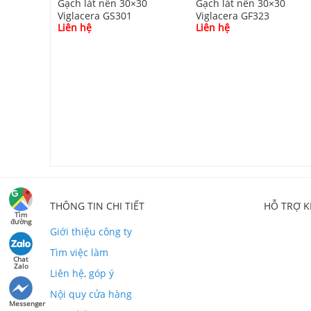
Gạch lát nền 30×30
Gạch lát nền 30×30
Viglacera GS301
Viglacera GF323
Liên hệ
Liên hệ
30
THÔNG TIN CHI TIẾT
HỖ TRỢ 
Tìm
đường
Giới thiệu công ty
Tìm việc làm
Chat
Zalo
Liên hệ, góp ý
Nội quy cửa hàng
Messenger