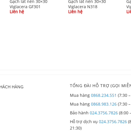
Gạch lát nền 30×30
Gạch lát nền 30×30
Gạ
Viglacera GF301
Viglacera N318
Vi
Liên hệ
Liên hệ
Li
TỔNG ĐÀI HỖ TRỢ (GỌI MIỄN
KHÁCH HÀNG
Mua hàng
0868.234.551
(7:30 –
Mua hàng
0868.983.126
(7:30 –
Bảo hành
024.3756.7826
(8:00 
Hỗ trợ dịch vụ
024.3756.7826
(8
21:30)