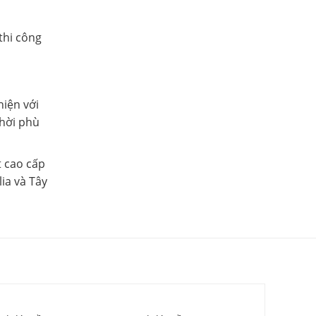
thi công
iện với
thời phù
t cao cấp
ia và Tây