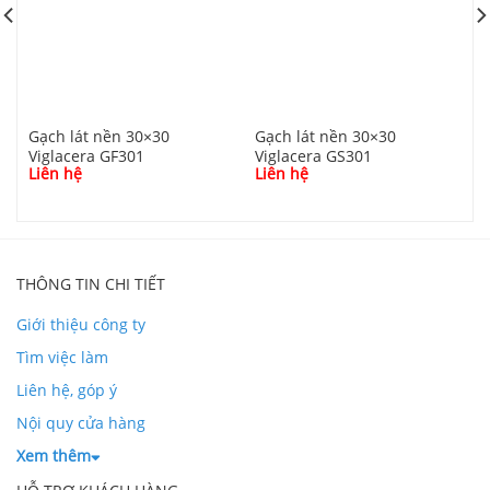
Gạch lát nền 30×30
Gạch lát nền 30×30
G
Viglacera GF301
Viglacera GS301
V
Liên hệ
Liên hệ
L
THÔNG TIN CHI TIẾT
Giới thiệu công ty
Tìm việc làm
Liên hệ, góp ý
Nội quy cửa hàng
Xem thêm