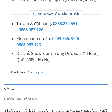
GỌI NGAY ĐỂ NHẬN ƯU ĐÃI
Tư vấn & đặt hàng
:
0868.234.551
- 0868.983.126
Kinh doanh dự án
:
0243.756.7826 -
0868.983.126
Địa chỉ: Showroom Trung Đức số 321 Hoàng
Quốc Việt - Hà Nội
Danh mục:
Gạch ốp lát
MÔ TẢ
THÔNG TIN BỔ SUNG
Thông số kỹ thuật Gạch 60×60 Hoàn Mỹ