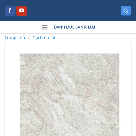
Skip
to
content
DANH MỤC SẢN PHẨM
/
Trang chủ
Gạch ốp lát