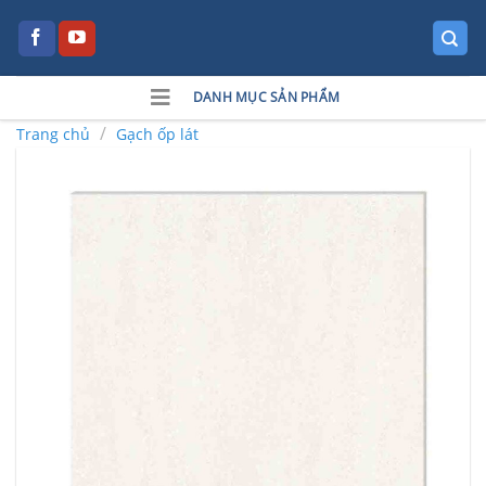
Skip
to
content
DANH MỤC SẢN PHẨM
/
Trang chủ
Gạch ốp lát