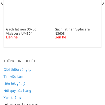
Gạch lát nền 30×30
Gạch lát nền Viglacera
G
Viglacera UM304
N3608
V
Liên hệ
Liên hệ
L
THÔNG TIN CHI TIẾT
Giới thiệu công ty
Tìm việc làm
Liên hệ, góp ý
Nội quy cửa hàng
Xem thêm