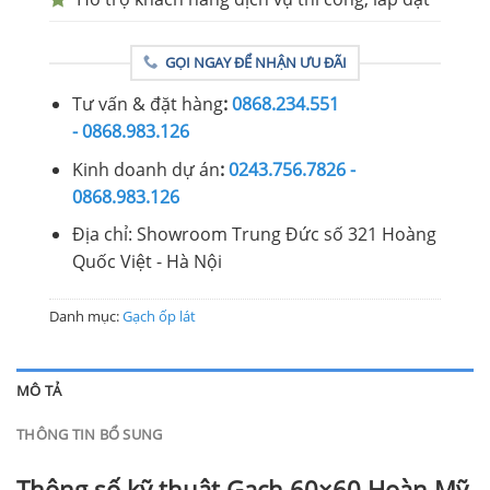
GỌI NGAY ĐỂ NHẬN ƯU ĐÃI
Tư vấn & đặt hàng
:
0868.234.551
- 0868.983.126
Kinh doanh dự án
:
0243.756.7826 -
0868.983.126
Địa chỉ: Showroom Trung Đức số 321 Hoàng
Quốc Việt - Hà Nội
Danh mục:
Gạch ốp lát
MÔ TẢ
THÔNG TIN BỔ SUNG
Thông số kỹ thuật Gạch 60×60 Hoàn Mỹ