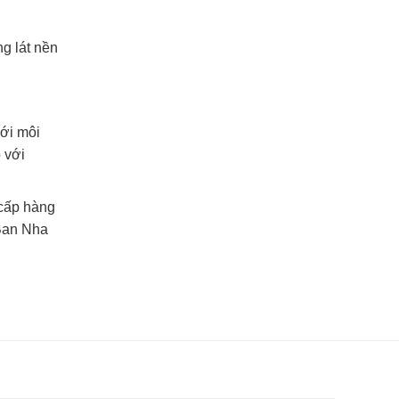
g lát nền
ới môi
 với
 cấp hàng
 Ban Nha