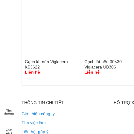
30
Gạch lát nền Viglacera
Gạch lát nền 30×30
KS3622
Viglacera UB306
Liên hệ
Liên hệ
THÔNG TIN CHI TIẾT
HỖ TRỢ 
Tìm
Giới thiệu công ty
đường
Tìm việc làm
Chat
Liên hệ, góp ý
Zalo