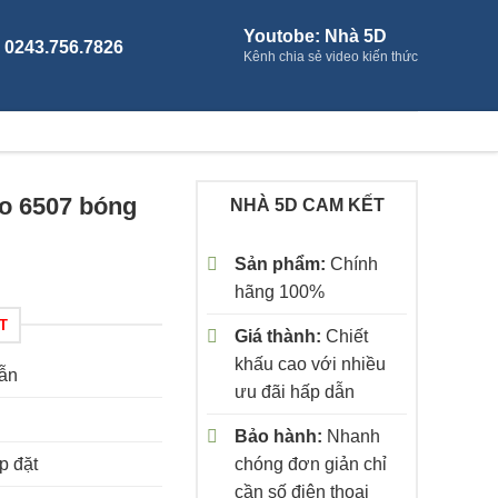
Youtobe: Nhà 5D
- 0243.756.7826
Kênh chia sẻ video kiến thức
o 6507 bóng
NHÀ 5D CAM KẾT
Sản phẩm:
Chính
hãng 100%
T
Giá thành:
Chiết
khấu cao với nhiều
dẫn
ưu đãi hấp dẫn
Bảo hành:
Nhanh
p đặt
chóng đơn giản chỉ
cần số điện thoại