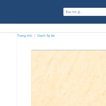
Skip
to
Tìm
content
kiếm:
/
Trang chủ
Gạch ốp lát