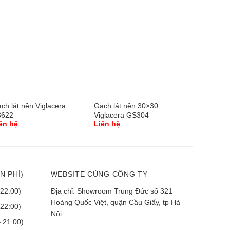
ch lát nền Viglacera
Gạch lát nền 30×30
Gạch lát 
3622
Viglacera GS304
Viglacera
ên hệ
Liên hệ
Liên hệ
N PHÍ)
WEBSITE CÙNG CÔNG TY
 22:00)
Địa chỉ: Showroom Trung Đức số 321
Hoàng Quốc Việt, quận Cầu Giấy, tp Hà
 22:00)
Nội.
 21:00)