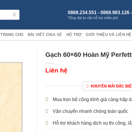
0868.234.551 - 0868.983.126 
Tổng đài tư vấn hỗ trợ miễn phí
TRANG CHỦ
BÀI VIẾT CHIA SẺ
HỖ TRỢ
GIỚI THIỆU VÀ LIÊN HỆ
Gạch 60×60 Hoàn Mỹ Perfett
Liên hệ
KHUYẾN MÃI ĐẶC BIỆ
Mua trọn bộ công trình giá càng hấp 
Vận chuyển nhanh chóng toàn quốc
Hỗ trợ khách hàng dịch vụ thi công, lắ