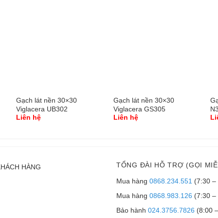
Gạch lát nền 30×30
Gạch lát nền 30×30
Gạ
Viglacera UB302
Viglacera GS305
N
Liên hệ
Liên hệ
Li
TỔNG ĐÀI HỖ TRỢ (GỌI MIỄ
KHÁCH HÀNG
Mua hàng
0868.234.551
(7:30 –
Mua hàng
0868.983.126
(7:30 –
Bảo hành
024.3756.7826
(8:00 –