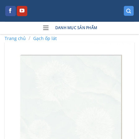
Skip
to
content
DANH MỤC SẢN PHẨM
/
Trang chủ
Gạch ốp lát