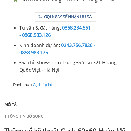
GỌI NGAY ĐỂ NHẬN ƯU ĐÃI
Tư vấn & đặt hàng
:
0868.234.551
- 0868.983.126
Kinh doanh dự án
:
0243.756.7826 -
0868.983.126
Địa chỉ: Showroom Trung Đức số 321 Hoàng
Quốc Việt - Hà Nội
Danh mục:
Gạch ốp lát
MÔ TẢ
THÔNG TIN BỔ SUNG
Thông số kỹ thuật Gạch 60×60 Hoàn Mỹ