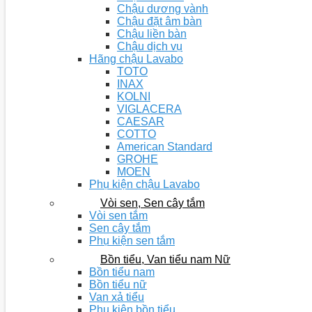
Chậu dương vành
Chậu đặt âm bàn
Chậu liền bàn
Chậu dịch vụ
Hãng chậu Lavabo
TOTO
INAX
KOLNI
VIGLACERA
CAESAR
COTTO
American Standard
GROHE
MOEN
Phụ kiện chậu Lavabo
Vòi sen, Sen cây tắm
Vòi sen tắm
Sen cây tắm
Phụ kiện sen tắm
Bồn tiểu, Van tiểu nam Nữ
Bồn tiểu nam
Bồn tiểu nữ
Van xả tiểu
Phụ kiện bồn tiểu