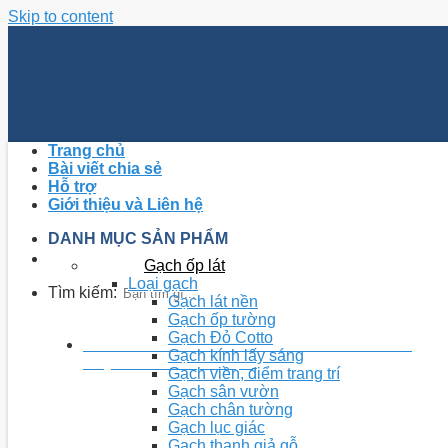
Skip to content
Trang chủ
Bài viết chia sẻ
Hỗ trợ
Giới thiệu và Liên hệ
DANH MỤC SẢN PHẨM
Gạch ốp lát
Loại gạch
Tìm kiếm:
Gạch lát nền
Gạch ốp tường
Gạch Đỏ Cotto
0868.234.551 - 0868.983.126 - 0243.756.7826
Gạch kính lấy sáng
Tổng đài tư vấn hỗ trợ miễn phí
Gạch viền, điểm trang trí
Gạch sân vườn
Gạch chân tường
Gạch lục giác
Gạch thanh giả gỗ