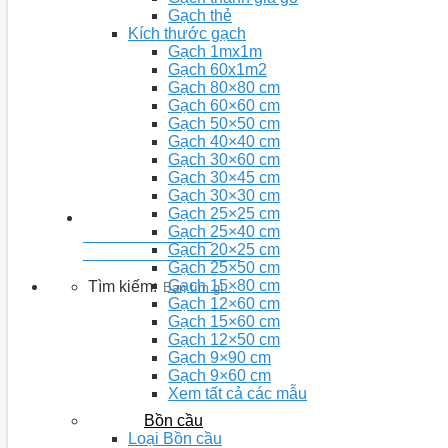
Gạch thẻ
Kích thước gạch
Gạch 1mx1m
Gạch 60x1m2
Gạch 80×80 cm
Gạch 60×60 cm
Gạch 50×50 cm
Gạch 40×40 cm
Gạch 30×60 cm
Gạch 30×45 cm
Gạch 30×30 cm
Gạch 25×25 cm
Gạch 25×40 cm
Youtobe: Nhà 5D
Gạch 20×25 cm
Kênh chia sẻ video kiến thức
Gạch 25×50 cm
Gạch 15×80 cm
Tìm kiếm:
Gạch 12×60 cm
Gạch 15×60 cm
Gạch 12×50 cm
Gạch 9×90 cm
Gạch 9×60 cm
Xem tất cả các mẫu
Bồn cầu
Loại Bồn cầu