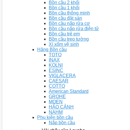
Bồn cầu 2 khối
Bồn cầu 1 khối
Bồn cầu thông minh
Bồn cầu đặt sàn
Bồn cầu nắp rửa cơ
Bồn cầu nắp rửa điện tử
Bồn cầu trẻ em
Bồn cầu treo tường
Xí xổm vệ sinh
Hãng Bồn cầu
TOTO
INAX
KOLNI
ESINC
VIGLACERA
CAESAR
COTTO
American Standard
GROHE
MOEN
HẢO CẢNH
NAHM
Phụ kiện bồn cầu
Nắp bồn cầu