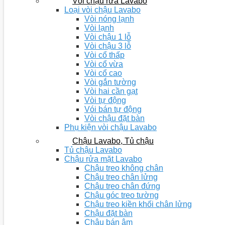
Vòi chậu rửa Lavabo
Loại vòi chậu Lavabo
Vòi nóng lạnh
Vòi lạnh
Vòi chậu 1 lỗ
Vòi chậu 3 lỗ
Vòi cổ thấp
Vòi cổ vừa
Vòi cổ cao
Vòi gắn tường
Vòi hai cần gạt
Vòi tự động
Vói bán tự động
Vòi chậu đặt bàn
Phụ kiện vòi chậu Lavabo
Chậu Lavabo, Tủ chậu
Tủ chậu Lavabo
Chậu rửa mặt Lavabo
Chậu treo không chân
Chậu treo chân lửng
Chậu treo chân đứng
Chậu góc treo tường
Chậu treo kiền khối chân lửng
Chậu đặt bàn
Chậu bán âm