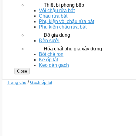
Thiết bị phòng bếp
Vòi chậu rửa bát
Chậu rửa bát
Phụ kiện vòi chậu rửa bát
Phụ kiện chậu rửa bát
Đồ gia dụng
Đèn sưởi
Hóa chất phụ gia xây dựng
Bột chà ron
Ke ốp lát
Keo dán gạch
Close
/
Trang chủ
Gạch ốp lát