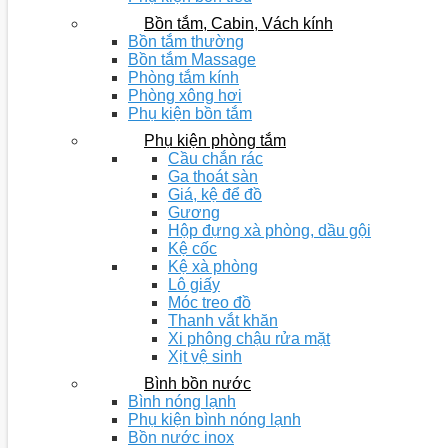
Bồn tắm, Cabin, Vách kính
Bồn tắm thường
Bồn tắm Massage
Phòng tắm kính
Phòng xông hơi
Phụ kiện bồn tắm
Phụ kiện phòng tắm
Cầu chắn rác
Ga thoát sàn
Giá, kệ để đồ
Gương
Hộp đựng xà phòng, dầu gội
Kệ cốc
Kệ xà phòng
Lô giấy
Móc treo đồ
Thanh vắt khăn
Xi phông chậu rửa mặt
Xịt vệ sinh
Bình bồn nước
Bình nóng lạnh
Phụ kiện bình nóng lạnh
Bồn nước inox