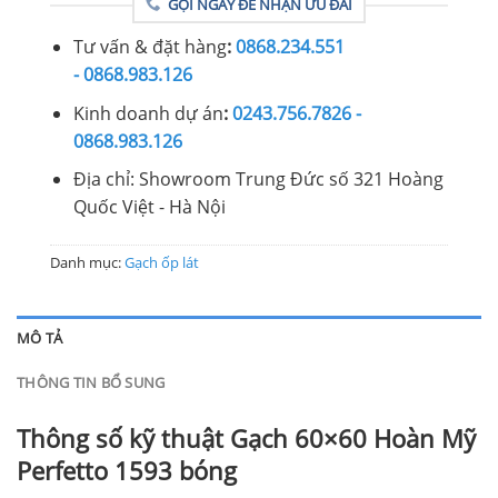
GỌI NGAY ĐỂ NHẬN ƯU ĐÃI
Tư vấn & đặt hàng
:
0868.234.551
- 0868.983.126
Kinh doanh dự án
:
0243.756.7826 -
0868.983.126
Địa chỉ: Showroom Trung Đức số 321 Hoàng
Quốc Việt - Hà Nội
Danh mục:
Gạch ốp lát
MÔ TẢ
THÔNG TIN BỔ SUNG
Thông số kỹ thuật Gạch 60×60 Hoàn Mỹ
Perfetto 1593 bóng