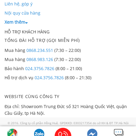
Liên hệ, góp ý
Nội quy cửa hàng
Xem thêm
HỖ TRỢ KHÁCH HÀNG
TỔNG ĐÀI HỖ TRỢ (GỌI MIỄN PHÍ)
Mua hàng
0868.234.551
(7:30 – 22:00)
Mua hàng
0868.983.126
(7:30 – 22:00)
Bảo hành
024.3756.7826
(8:00 – 21:00)
Hỗ trợ dịch vụ
024.3756.7826
(8:00 – 21:30)
WEBSITE CÙNG CÔNG TY
Địa chỉ: Showroom Trung Đức số 321 Hoàng Quốc Việt, quận
Cầu Giấy, tp Hà Nội.
© 2016. Công ty cổ phần Hồng Huệ. GPDKKD: 0303217354 do sở KH & ĐT TP.Hà Nội
cấp ngày 02/01/2008. GP số 57/GP-TTĐT do Sở TTTT TP HN cấp ngày 30/07/2018. Địa
chỉ: 321 Hoàng Quốc Việt, quận Cầu Giấy thành phố Hà Nội. Điện thoại: 0868 986 829.