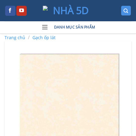
Skip
to
content
DANH MỤC SẢN PHẨM
/
Trang chủ
Gạch ốp lát