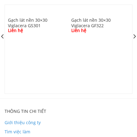
ốp lát cao cấp hàng đầu Việt Nam và khu vực. Hoàn
Mỹ hiện có 6 dây chuyền nằm trong 2 nhà máy được
nhập khẩu từ Italia và Tây Ban Nha công suất đạt 16
Gạch lát nền 30×30
Gạch lát nền 30×30
Viglacera GS301
Viglacera GF322
triệu m2 sản phẩm / năm
Liên hệ
Liên hệ
G
V
L
THÔNG TIN CHI TIẾT
Giới thiệu công ty
Tìm việc làm