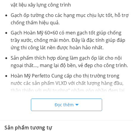
vật liệu xây lựng công trình
Gạch ốp tường cho các hạng mục chịu lực tốt, hỗ trợ
chống thấm hiệu quả.
Gạch Hoàn Mỹ 60×60 có men gạch tốt giúp chống
trầy xước, chống mài mòn. Đây là đặc tính giúp đáp
ứng thi công lát nền được hoàn hảo nhất.
Sản phẩm thích hợp dùng làm gạch ốp lát cho nội
ngoại thất…, mang lại độ bền, vẻ đẹp cho công trình.
Hoàn Mỹ Perfetto Cung cấp cho thị trường trong
nước các sản phẩm VLXD với chất lượng hàng đầu,
thân thiện với môi trường” nhằm góp phần đem lại
cho người dùng một không gian kiến trúc hiện đại,
Đọc thêm
sang trọng, đồng thời phù hợp với phong cách, văn
hóa Việt.
Được thành lập từ năm 2002, ngày nay Hoàn Mỹ
Sản phẩm tương tự
Perfetto đã được ghi nhận là nhà máy sản xuất gạch