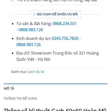
GỌI NGAY ĐỂ NHẬN ƯU ĐÃI
Tư vấn & đặt hàng
:
0868.234.551
- 0868.983.126
Kinh doanh dự án
:
0243.756.7826 -
0868.983.126
Địa chỉ: Showroom Trung Đức số 321 Hoàng
Quốc Việt - Hà Nội
Danh mục:
Gạch ốp lát
MÔ TẢ
THÔNG TIN BỔ SUNG
Thông số kỹ thuật Gạch 60×60 Hoàn Mỹ