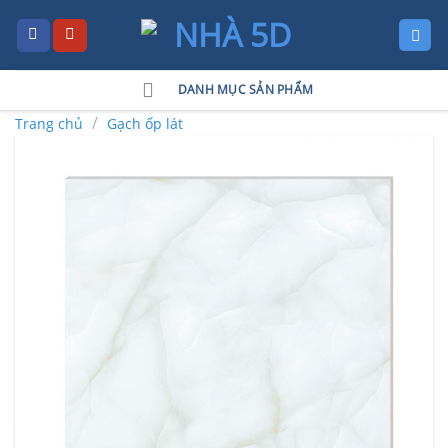
Skip
to
content
DANH MỤC SẢN PHẨM
/
Trang chủ
Gạch ốp lát