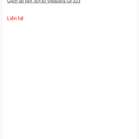
Gạch lát nền 30×30 Viglacera GF323
Liên hệ