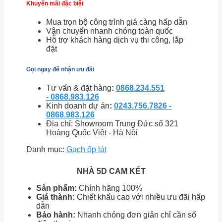
Khuyến mãi đặc biệt
Mua trọn bộ công trình giá càng hấp dẫn
Vận chuyển nhanh chóng toàn quốc
Hỗ trợ khách hàng dịch vụ thi công, lắp
đặt
Gọi ngay để nhận ưu đãi
Tư vấn & đặt hàng
:
0868.234.551
- 0868.983.126
Kinh doanh dự án
:
0243.756.7826 -
0868.983.126
Địa chỉ: Showroom Trung Đức số 321
Hoàng Quốc Việt - Hà Nội
Danh mục:
Gạch ốp lát
NHÀ 5D CAM KẾT
Sản phẩm:
Chính hãng 100%
Giá thành:
Chiết khấu cao với nhiều ưu đãi hấp
dẫn
Bảo hành:
Nhanh chóng đơn giản chỉ cần số