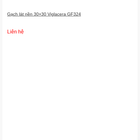
Gạch lát nền 30×30 Viglacera GF324
Liên hệ