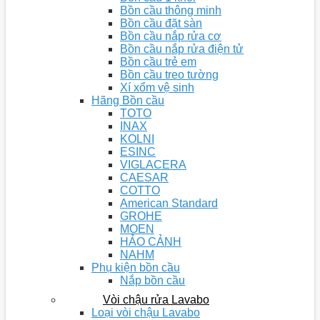
Bồn cầu thông minh
Bồn cầu đặt sàn
Bồn cầu nắp rửa cơ
Bồn cầu nắp rửa điện tử
Bồn cầu trẻ em
Bồn cầu treo tường
Xí xổm vệ sinh
Hãng Bồn cầu
TOTO
INAX
KOLNI
ESINC
VIGLACERA
CAESAR
COTTO
American Standard
GROHE
MOEN
HẢO CẢNH
NAHM
Phụ kiện bồn cầu
Nắp bồn cầu
Vòi chậu rửa Lavabo
Loại vòi chậu Lavabo