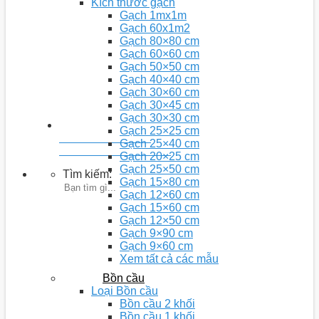
Kích thước gạch
Gạch 1mx1m
Gạch 60x1m2
Gạch 80×80 cm
Gạch 60×60 cm
Gạch 50×50 cm
Gạch 40×40 cm
Gạch 30×60 cm
Gạch 30×45 cm
Gạch 30×30 cm
Gạch 25×25 cm
Youtobe: Nhà 5D
Gạch 25×40 cm
Kênh chia sẻ video kiến thức
Gạch 20×25 cm
Gạch 25×50 cm
Tìm kiếm:
Gạch 15×80 cm
Gạch 12×60 cm
Gạch 15×60 cm
Gạch 12×50 cm
Gạch 9×90 cm
Gạch 9×60 cm
Xem tất cả các mẫu
Bồn cầu
Loại Bồn cầu
Bồn cầu 2 khối
Bồn cầu 1 khối