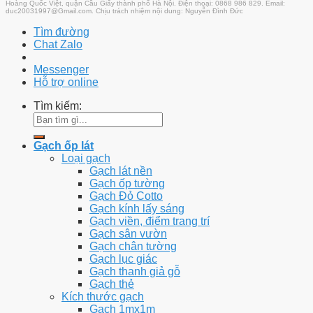
Hoàng Quốc Việt, quận Cầu Giấy thành phố Hà Nội. Điện thoại: 0868 986 829. Email:
duc20031997@Gmail.com. Chịu trách nhiệm nội dung: Nguyễn Đình Đức
Tìm đường
Chat Zalo
Messenger
Hỗ trợ online
Tìm kiếm:
Gạch ốp lát
Loại gạch
Gạch lát nền
Gạch ốp tường
Gạch Đỏ Cotto
Gạch kính lấy sáng
Gạch viền, điểm trang trí
Gạch sân vườn
Gạch chân tường
Gạch lục giác
Gạch thanh giả gỗ
Gạch thẻ
Kích thước gạch
Gạch 1mx1m