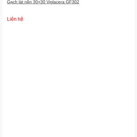
Gạch lát nền 30×30 Viglacera GF302
Liên hệ