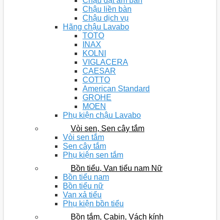
Chậu đặt âm bàn
Chậu liền bàn
Chậu dịch vụ
Hãng chậu Lavabo
TOTO
INAX
KOLNI
VIGLACERA
CAESAR
COTTO
American Standard
GROHE
MOEN
Phụ kiện chậu Lavabo
Vòi sen, Sen cây tắm
Vòi sen tắm
Sen cây tắm
Phụ kiện sen tắm
Bồn tiểu, Van tiểu nam Nữ
Bồn tiểu nam
Bồn tiểu nữ
Van xả tiểu
Phụ kiện bồn tiểu
Bồn tắm, Cabin, Vách kính