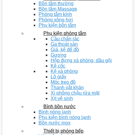
Bồn tắm thường
Bồn tắm Massage
Phòng tắm kính
Phòng xông hơi
Phụ kiện bồn tắm
Phụ kiện phòng tắm
Cầu chắn rác
Ga thoát sàn
Giá, kệ để đồ
Gương
Hộp đựng xà phòng, dầu gội
Kệ cốc
Kệ xà phòng
Lô giấy
Móc treo đồ
Thanh vắt khăn
Xi phông chậu rửa mặt
Xịt vệ sinh
Bình bồn nước
Bình nóng lạnh
Phụ kiện bình nóng lạnh
Bồn nước inox
Thiết bị phòng bếp