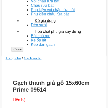
Vòi chậu rửa bát
Chậu rửa bát
Phụ kiện vòi chậu rửa bát
Phụ kiện chậu rửa bát
Đồ gia dụng
Đèn sưởi
Hóa chất phụ gia xây dựng
Bột chà ron
Ke ốp lát
Keo dán gạch
Close
/
Trang chủ
Gạch ốp lát
Gạch thanh giả gỗ 15x60cm
Prime 09514
Liên hệ