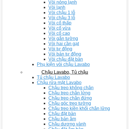
Vòi nóng lạnh
Vòi lạnh
Vòi chậu 1 lỗ
Vòi chậu 3 lỗ
Vòi cổ thấp
Vòi cổ vừa
Vòi cổ cao
Vòi gắn tường
Vòi hai cần gạt
Vòi tự động
Vói bán tự động
Vòi chậu đặt bàn
Phụ kiện vòi chậu Lavabo
Chậu Lavabo, Tủ chậu
Tủ chậu Lavabo
Chậu rửa mặt Lavabo
Chậu treo không chân
Chậu treo chân lửng
Chậu treo chân đứng
Chậu góc treo tường
Chậu treo kiền khối chân lửng
Chậu đặt bàn
Chậu bán âm
Chậu dương vành