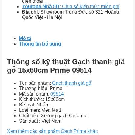
điện thoại
Youtobe Nhà 5D:
Chia sẻ kiến thức miễn phí
Địa chỉ:
Showroom Trung Đức số 321 Hoàng
Quốc Việt - Hà Nội
Mô tả
Thông tin bổ sung
Thông số kỹ thuật Gạch thanh giả
gỗ 15x60cm Prime 09514
Tên sản phẩm:
Gạch thanh giả gỗ
Thương hiệu: Prime
Mã sản phẩm:
09514
Kích thước: 15x60cm
Bề mặt: Nhám
Loại men: Men Matt
Chất liệu: Xương gạch Ceramic
Sản xuất : Việt Nam
Xem thêm các sản phẩm Gạch Prime khác