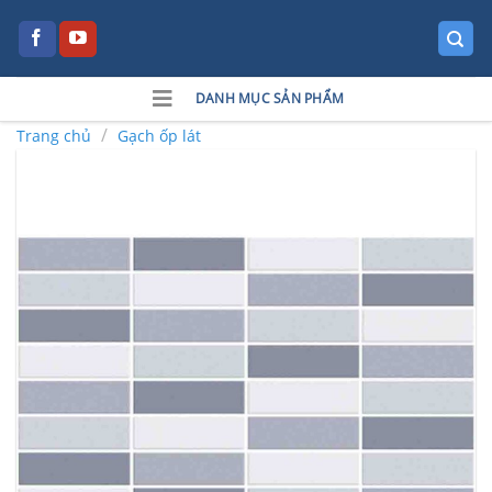
Skip
to
content
DANH MỤC SẢN PHẨM
/
Trang chủ
Gạch ốp lát