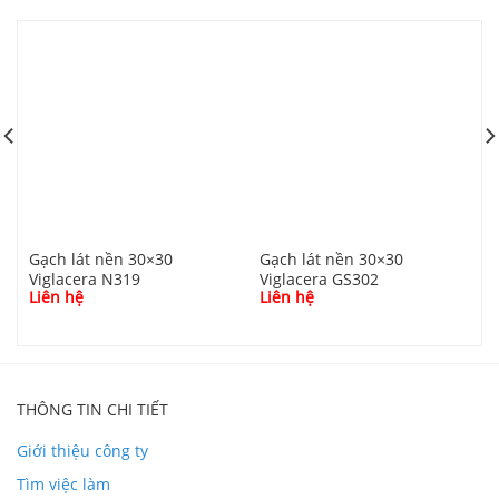
Gạch lát nền 30×30
Gạch lát nền 30×30
G
Viglacera N319
Viglacera GS302
V
Liên hệ
Liên hệ
L
THÔNG TIN CHI TIẾT
Giới thiệu công ty
Tìm việc làm