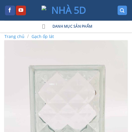
Skip
to
content
DANH MỤC SẢN PHẨM
/
Trang chủ
Gạch ốp lát