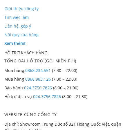
không hấp thụ nhiệt.
Giới thiệu công ty
Độ cách âm:
Lớp nằm ở giữa viên gạch kính là chân
Tìm việc làm
không, nên độ cách âm của nó đạt trên 45%
Liên hệ, góp ý
Nội quy cửa hàng
Xem thêm
HỖ TRỢ KHÁCH HÀNG
TỔNG ĐÀI HỖ TRỢ (GỌI MIỄN PHÍ)
Mua hàng
0868.234.551
(7:30 – 22:00)
Mua hàng
0868.983.126
(7:30 – 22:00)
Bảo hành
024.3756.7826
(8:00 – 21:00)
Hỗ trợ dịch vụ
024.3756.7826
(8:00 – 21:30)
WEBSITE CÙNG CÔNG TY
Địa chỉ: Showroom Trung Đức số 321 Hoàng Quốc Việt, quận