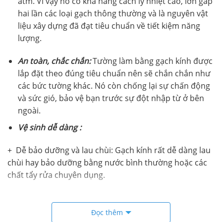
atm. Vì vậy nó có khả năng cách ly nhiệt cao, lớn gấp
hai lần các loại gạch thông thường và là nguyên vật
liệu xây dựng đã đạt tiêu chuẩn về tiết kiệm năng
lượng.
An toàn, chắc chắn:
Tường làm bằng gạch kính được
lắp đặt theo đúng tiêu chuẩn nên sẽ chắn chắn như
các bức tường khác. Nó còn chống lại sự chấn động
và sức gió, bảo vệ bạn trước sự đột nhập từ ở bên
ngoài.
Vệ sinh dễ dàng :
+ Dễ bảo dưỡng và lau chùi: Gạch kính rất dễ dàng lau
chùi hay bảo dưỡng bằng nước bình thường hoặc các
chất tẩy rửa chuyên dụng.
+ Đặc tính chống bám dính của loại gạch này sẽ giúp
cho việc vệ sinh và bảo trì của tòa nhà sẽ rất dễ dàng.
Đọc thêm