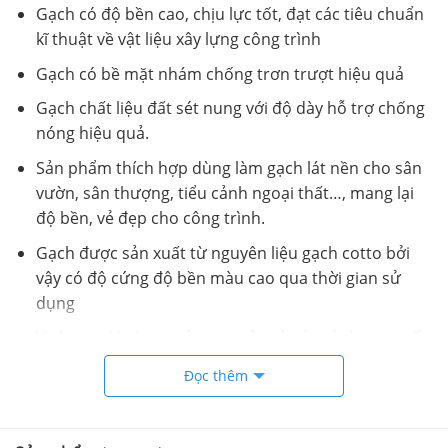
Gạch có độ bền cao, chịu lực tốt, đạt các tiêu chuẩn
kĩ thuật về vật liệu xây lựng công trình
Gạch có bề mặt nhám chống trơn trượt hiệu quả
Gạch chất liệu đất sét nung với độ dày hỗ trợ chống
nóng hiệu quả.
Sản phẩm thích hợp dùng làm gạch lát nền cho sân
vườn, sân thượng, tiểu cảnh ngoại thất…, mang lại
độ bền, vẻ đẹp cho công trình.
Gạch được sản xuất từ nguyên liệu gạch cotto bởi
vậy có độ cứng độ bền màu cao qua thời gian sử
dụng
Viglacera Hạ Long với mục tiêu và sứ mệnh cung cấp
cho người tiêu dùng các sản phẩm gạch ngói, đất sét
Đọc thêm
nung, gạch ốp lát chất lượng cao, màu sắc tự nhiên
và thân thiện với môi trường góp phần kiến tạo nên
những công trình hoàn mĩ, bền đẹp mãi với thời gian