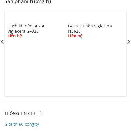
Sản phẩm tương tự
Video Gạch Cotto Viglacera Hạ Long 40×40 đỏ đậm
Gạch lát nền 30×30
Gạch lát nền Viglacera
Viglacera GF323
N3626
Liên hệ
Liên hệ
G
V
L
Phối cảnh Gạch Cotto Viglacera Hạ Long 40×40
đỏ đậm
THÔNG TIN CHI TIẾT
Giới thiệu công ty