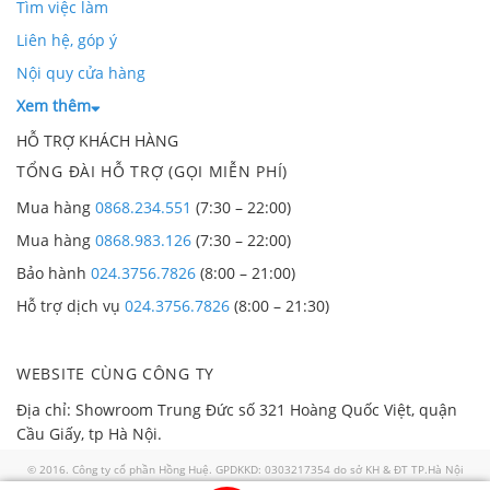
Tìm việc làm
Liên hệ, góp ý
Nội quy cửa hàng
Xem thêm
HỖ TRỢ KHÁCH HÀNG
TỔNG ĐÀI HỖ TRỢ (GỌI MIỄN PHÍ)
Mua hàng
0868.234.551
(7:30 – 22:00)
Mua hàng
0868.983.126
(7:30 – 22:00)
Bảo hành
024.3756.7826
(8:00 – 21:00)
Hỗ trợ dịch vụ
024.3756.7826
(8:00 – 21:30)
WEBSITE CÙNG CÔNG TY
Địa chỉ: Showroom Trung Đức số 321 Hoàng Quốc Việt, quận
Cầu Giấy, tp Hà Nội.
© 2016. Công ty cổ phần Hồng Huệ. GPDKKD: 0303217354 do sở KH & ĐT TP.Hà Nội
cấp ngày 02/01/2008. GP số 57/GP-TTĐT do Sở TTTT TP HN cấp ngày 30/07/2018. Địa