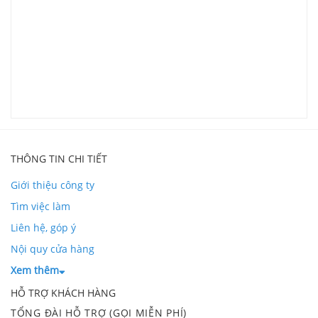
G
V
L
THÔNG TIN CHI TIẾT
Giới thiệu công ty
Tìm việc làm
Liên hệ, góp ý
Nội quy cửa hàng
Xem thêm
HỖ TRỢ KHÁCH HÀNG
TỔNG ĐÀI HỖ TRỢ (GỌI MIỄN PHÍ)