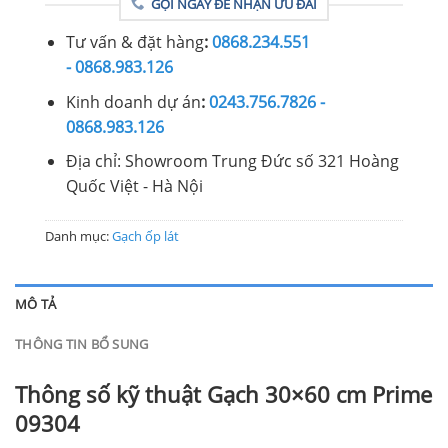
GỌI NGAY ĐỂ NHẬN ƯU ĐÃI
Tư vấn & đặt hàng
:
0868.234.551
- 0868.983.126
Kinh doanh dự án
:
0243.756.7826 -
0868.983.126
Địa chỉ: Showroom Trung Đức số 321 Hoàng
Quốc Việt - Hà Nội
Danh mục:
Gạch ốp lát
MÔ TẢ
THÔNG TIN BỔ SUNG
Thông số kỹ thuật Gạch 30×60 cm Prime
09304