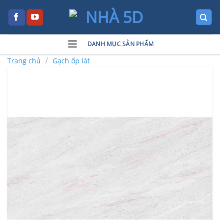
Skip
to
content
DANH MỤC SẢN PHẨM
/
Trang chủ
Gạch ốp lát