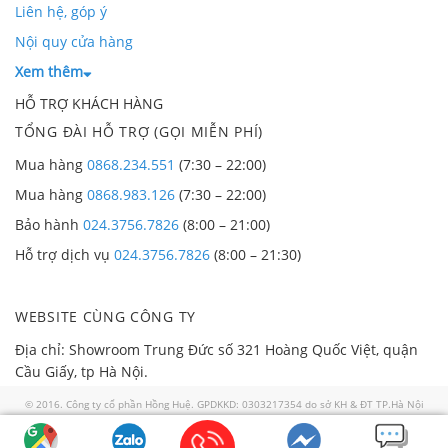
trang trí phòng tắm.
Liên hệ, góp ý
Nội quy cửa hàng
Kích thước nhỏ gọn, dễ dàng lắp đặt bằng 2 vít nở
treo tường.
Xem thêm
HỖ TRỢ KHÁCH HÀNG
Hệ thống điều khiển đèn sưởi nhà tắm Chefman CM-
612B đơn giản, dễ sử dụng 2 công tắc điều khiển.
TỔNG ĐÀI HỖ TRỢ (GỌI MIỄN PHÍ)
Mua hàng
0868.234.551
(7:30 – 22:00)
Mua hàng
0868.983.126
(7:30 – 22:00)
Bảo hành
024.3756.7826
(8:00 – 21:00)
Hỗ trợ dịch vụ
024.3756.7826
(8:00 – 21:30)
WEBSITE CÙNG CÔNG TY
Địa chỉ: Showroom Trung Đức số 321 Hoàng Quốc Việt, quận
Cầu Giấy, tp Hà Nội.
© 2016. Công ty cổ phần Hồng Huệ. GPDKKD: 0303217354 do sở KH & ĐT TP.Hà Nội
cấp ngày 02/01/2008. GP số 57/GP-TTĐT do Sở TTTT TP HN cấp ngày 30/07/2018. Địa
chỉ: 321 Hoàng Quốc Việt, quận Cầu Giấy thành phố Hà Nội. Điện thoại: 0868 986 829.