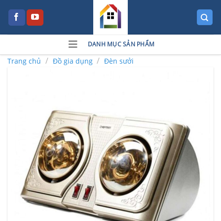
Skip
to
content
DANH MỤC SẢN PHẨM
/
/
Trang chủ
Đồ gia dụng
Đèn sưởi