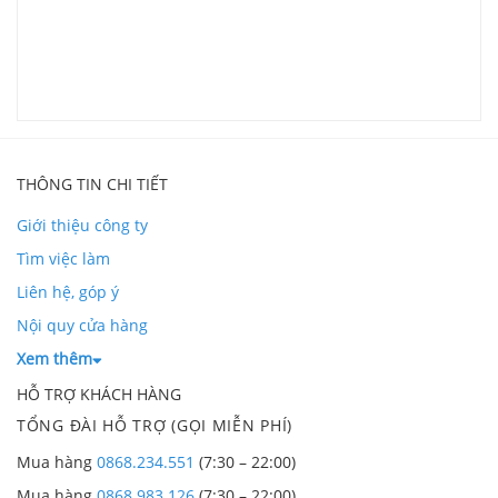
C
l
L
THÔNG TIN CHI TIẾT
Giới thiệu công ty
Tìm việc làm
Liên hệ, góp ý
Nội quy cửa hàng
Xem thêm
HỖ TRỢ KHÁCH HÀNG
TỔNG ĐÀI HỖ TRỢ (GỌI MIỄN PHÍ)
Mua hàng
0868.234.551
(7:30 – 22:00)
Mua hàng
0868.983.126
(7:30 – 22:00)