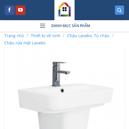
Skip
to
content
DANH MỤC SẢN PHẨM
/
/
/
Trang chủ
Thiết bị vệ sinh
Chậu Lavabo, Tủ chậu
Chậu rửa mặt Lavabo