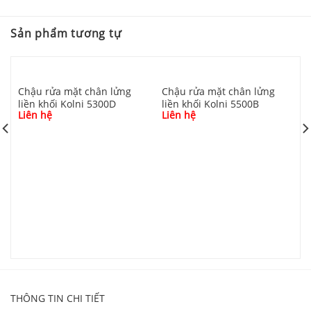
Sản phẩm tương tự
Chậu rửa mặt chân lửng
Chậu rửa mặt chân lửng
liền khối Kolni 5300D
liền khối Kolni 5500B
Liên hệ
Liên hệ
C
K
L
THÔNG TIN CHI TIẾT