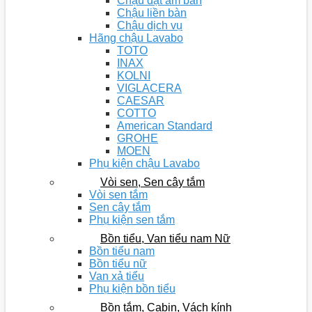
Chậu đặt âm bàn
Chậu liền bàn
Chậu dịch vụ
Hãng chậu Lavabo
TOTO
INAX
KOLNI
VIGLACERA
CAESAR
COTTO
American Standard
GROHE
MOEN
Phụ kiện chậu Lavabo
Vòi sen, Sen cây tắm
Vòi sen tắm
Sen cây tắm
Phụ kiện sen tắm
Bồn tiểu, Van tiểu nam Nữ
Bồn tiểu nam
Bồn tiểu nữ
Van xả tiểu
Phụ kiện bồn tiểu
Bồn tắm, Cabin, Vách kính