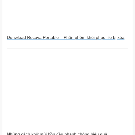
Donwload Recuva Portable – Phần phềm khôi phục file bị xóa
Những cách khử mùi bồn cầu nhanh chóng hiệu quả