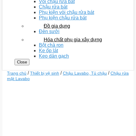
Vòi chậu rửa bát
Chậu rửa bát
Phụ kiện vòi chậu rửa bát
Phụ kiện chậu rửa bát
Đồ gia dụng
Đèn sưởi
Hóa chất phụ gia xây dựng
Bột chà ron
Ke ốp lát
Keo dán gạch
Close
/
/
/
Trang chủ
Thiết bị vệ sinh
Chậu Lavabo, Tủ chậu
Chậu rửa
mặt Lavabo