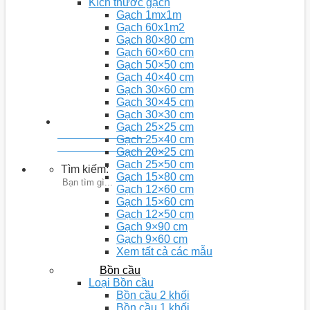
Kích thước gạch
Gạch 1mx1m
Gạch 60x1m2
Gạch 80×80 cm
Gạch 60×60 cm
Gạch 50×50 cm
Gạch 40×40 cm
Gạch 30×60 cm
Gạch 30×45 cm
Gạch 30×30 cm
Gạch 25×25 cm
Youtobe: Nhà 5D
Gạch 25×40 cm
Kênh chia sẻ video kiến thức
Gạch 20×25 cm
Gạch 25×50 cm
Tìm kiếm:
Gạch 15×80 cm
Gạch 12×60 cm
Gạch 15×60 cm
Gạch 12×50 cm
Gạch 9×90 cm
Gạch 9×60 cm
Xem tất cả các mẫu
Bồn cầu
Loại Bồn cầu
Bồn cầu 2 khối
Bồn cầu 1 khối