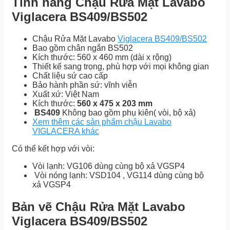
Tính năng Chậu Rửa Mặt Lavabo
Viglacera BS409/BS502
Chậu Rửa Mặt Lavabo
Viglacera BS409/BS502
Bao gồm chân ngắn BS502
Kích thước: 560 x 460 mm (dài x rộng)
Thiết kế sang trọng, phù hợp với mọi không gian
Chất liệu sứ cao cấp
Bảo hành phần sứ: vĩnh viễn
Xuất xứ: Việt Nam
Kích thước:
560 x 475 x 203 mm
BS409
Không bao gồm phụ kiên( vòi, bộ xả)
Xem thêm các sản phẩm chậu Lavabo
VIGLACERA khác
Có thể kết hợp với vòi:
Vòi lạnh: VG106 dùng cùng bộ xả VGSP4
Vòi nóng lạnh: VSD104 , VG114 dùng cùng bộ
xả VGSP4
Bản vẽ Chậu Rửa Mặt Lavabo
Viglacera BS409/BS502