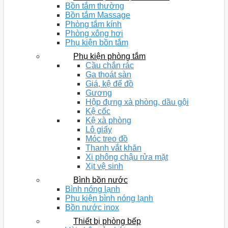
Bồn tắm thường
Bồn tắm Massage
Phòng tắm kính
Phòng xông hơi
Phụ kiện bồn tắm
Phụ kiện phòng tắm
Cầu chắn rác
Ga thoát sàn
Giá, kệ để đồ
Gương
Hộp đựng xà phòng, dầu gội
Kệ cốc
Kệ xà phòng
Lô giấy
Móc treo đồ
Thanh vắt khăn
Xi phông chậu rửa mặt
Xịt vệ sinh
Bình bồn nước
Bình nóng lạnh
Phụ kiện bình nóng lạnh
Bồn nước inox
Thiết bị phòng bếp