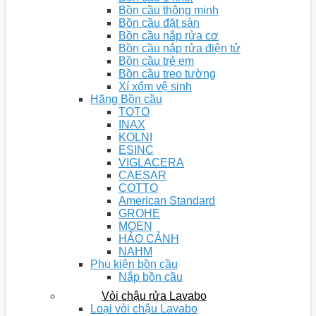
Bồn cầu thông minh
Bồn cầu đặt sàn
Bồn cầu nắp rửa cơ
Bồn cầu nắp rửa điện tử
Bồn cầu trẻ em
Bồn cầu treo tường
Xí xổm vệ sinh
Hãng Bồn cầu
TOTO
INAX
KOLNI
ESINC
VIGLACERA
CAESAR
COTTO
American Standard
GROHE
MOEN
HẢO CẢNH
NAHM
Phụ kiện bồn cầu
Nắp bồn cầu
Vòi chậu rửa Lavabo
Loại vòi chậu Lavabo