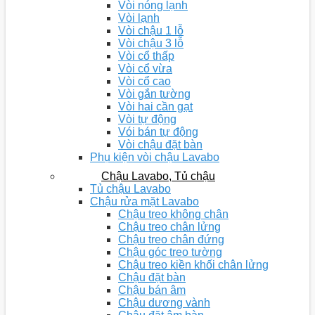
Vòi nóng lạnh
Vòi lạnh
Vòi chậu 1 lỗ
Vòi chậu 3 lỗ
Vòi cổ thấp
Vòi cổ vừa
Vòi cổ cao
Vòi gắn tường
Vòi hai cần gạt
Vòi tự động
Vói bán tự động
Vòi chậu đặt bàn
Phụ kiện vòi chậu Lavabo
Chậu Lavabo, Tủ chậu
Tủ chậu Lavabo
Chậu rửa mặt Lavabo
Chậu treo không chân
Chậu treo chân lửng
Chậu treo chân đứng
Chậu góc treo tường
Chậu treo kiền khối chân lửng
Chậu đặt bàn
Chậu bán âm
Chậu dương vành