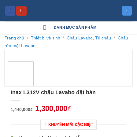
Skip
to
content
DANH MỤC SẢN PHẨM
/
/
/
Trang chủ
Thiết bị vệ sinh
Chậu Lavabo, Tủ chậu
Chậu
rửa mặt Lavabo
Inax L312V chậu Lavabo đặt bàn
1,300,000
₫
1,440,000
₫
KHUYẾN MÃI ĐẶC BIỆT