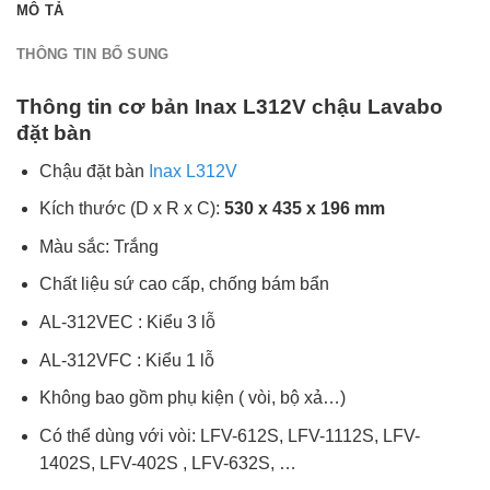
MÔ TẢ
THÔNG TIN BỔ SUNG
Thông tin cơ bản Inax L312V chậu Lavabo
đặt bàn
Chậu đặt bàn
Inax L312V
Kích thước (D x R x C):
530 x 435 x 196 mm
Màu sắc: Trắng​
Chất liệu sứ cao cấp, chống bám bẩn
AL-312VEC : Kiểu 3 lỗ
AL-312VFC : Kiểu 1 lỗ
Không bao gồm phụ kiện ( vòi, bộ xả…)
Có thể dùng với vòi: LFV-612S, LFV-1112S, LFV-
1402S, LFV-402S , LFV-632S, …