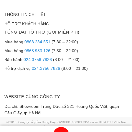
THÔNG TIN CHI TIẾT
HỖ TRỢ KHÁCH HÀNG
TỔNG ĐÀI HỖ TRỢ (GỌI MIỄN PHÍ)
Mua hàng
0868.234.551
(7:30 – 22:00)
Mua hàng
0868.983.126
(7:30 – 22:00)
Bảo hành
024.3756.7826
(8:00 – 21:00)
Hỗ trợ dịch vụ
024.3756.7826
(8:00 – 21:30)
WEBSITE CÙNG CÔNG TY
Địa chỉ: Showroom Trung Đức số 321 Hoàng Quốc Việt, quận
Cầu Giấy, tp Hà Nội.
© 2016. Công ty cổ phần Hồng Huệ. GPDKKD: 0303217354 do sở KH & ĐT TP.Hà Nội
cấp ngày 02/01/2008. GP số 57/GP-TTĐT do Sở TTTT TP HN cấp ngày 30/07/2018. Địa
chỉ: 321 Hoàng Quốc Việt, quận Cầu Giấy thành phố Hà Nội. Điện thoại: 0868 986 829.