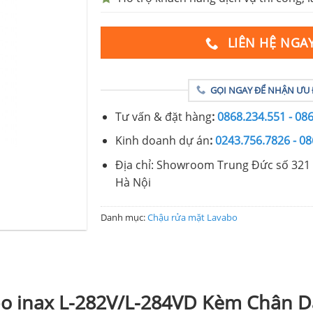
LIÊN HỆ NGA
GỌI NGAY ĐỂ NHẬN ƯU 
Tư vấn & đặt hàng
:
0868.234.551 - 08
Kinh doanh dự án
:
0243.756.7826 - 08
Địa chỉ: Showroom Trung Đức số 321 
Hà Nội
Danh mục:
Chậu rửa mặt Lavabo
bo inax L-282V/L-284VD Kèm Chân D