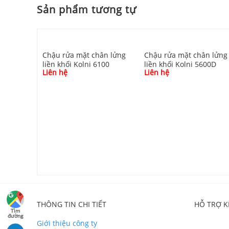
Sản phẩm tương tự
Chậu rửa mặt chân lửng
Chậu rửa mặt chân lửng
liền khối Kolni 6100
liền khối Kolni 5600D
Liên hệ
Liên hệ
ân lửng
800D
THÔNG TIN CHI TIẾT
HỖ TRỢ 
Tìm
đường
Giới thiệu công ty