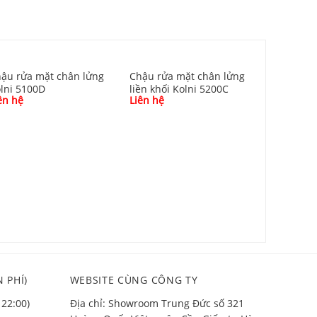
ậu rửa mặt chân lửng
Chậu rửa mặt chân lửng
lni 5100D
liền khối Kolni 5200C
ên hệ
Liên hệ
Chậu rửa
Kolni 53
Liên hệ
 PHÍ)
WEBSITE CÙNG CÔNG TY
 22:00)
Địa chỉ: Showroom Trung Đức số 321