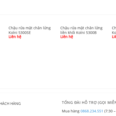
Chậu rửa mặt chân lửng
Chậu rửa mặt chân lửng
Ch
Kolni 5300SE
liền khối Kolni 5300B
Ko
Liên hệ
Liên hệ
Li
TỔNG ĐÀI HỖ TRỢ (GỌI MIỄN
KHÁCH HÀNG
Mua hàng
0868.234.551
(7:30 –