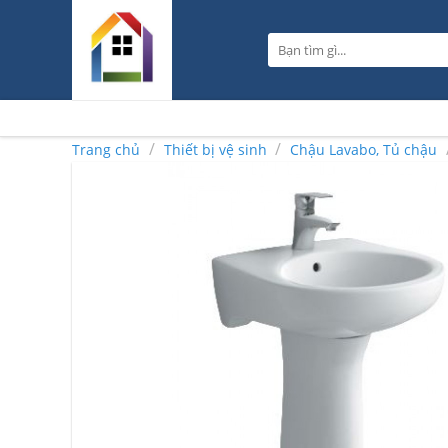
Skip
to
Tìm
content
kiếm:
/
/
Trang chủ
Thiết bị vệ sinh
Chậu Lavabo, Tủ chậu