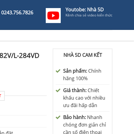
Youtobe: Nhà 5D
- 0243.756.7826
Kênh chia sẻ video kiến thức
282V/L-284VD
NHÀ 5D CAM KẾT
Sản phẩm:
Chính
hãng 100%
Giá thành:
Chiết
T
khấu cao với nhiều
ưu đãi hấp dẫn
Bảo hành:
Nhanh
chóng đơn giản chỉ
cần số điện thoại
ắp đặt