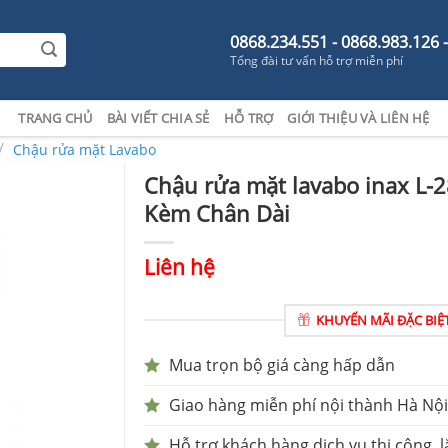
0868.234.551 - 0868.983.126 
Tổng đài tư vấn hỗ trợ miễn phí
TRANG CHỦ
BÀI VIẾT CHIA SẺ
HỖ TRỢ
GIỚI THIỆU VÀ LIÊN HỆ
/
Chậu rửa mặt Lavabo
Chậu rửa mặt lavabo inax L-
Kèm Chân Dài
Liên hệ
KHUYẾN MÃI ĐẶC BIỆ
Mua trọn bộ giá càng hấp dẫn
Giao hàng miễn phí nội thành Hà Nội
Hỗ trợ khách hàng dịch vụ thi công, l