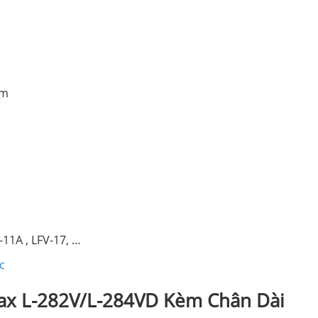
mm
-11A , LFV-17, …
c
nax L-282V/L-284VD Kèm Chân Dài