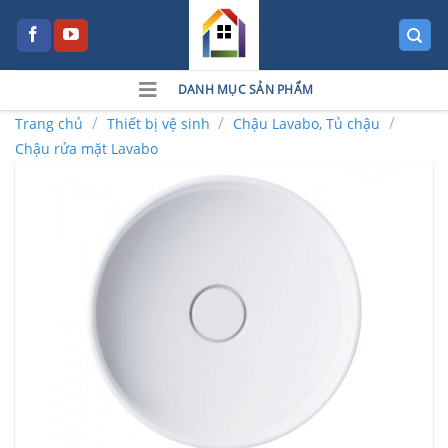
Skip
to
content
DANH MỤC SẢN PHẨM
/
/
/
Trang chủ
Thiết bị vệ sinh
Chậu Lavabo, Tủ chậu
Chậu rửa mặt Lavabo