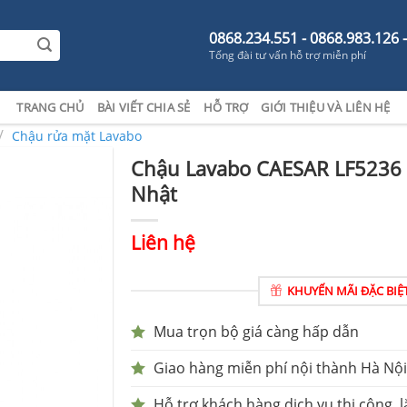
0868.234.551 - 0868.983.126 
Tổng đài tư vấn hỗ trợ miễn phí
TRANG CHỦ
BÀI VIẾT CHIA SẺ
HỖ TRỢ
GIỚI THIỆU VÀ LIÊN HỆ
/
Chậu rửa mặt Lavabo
Chậu Lavabo CAESAR LF5236
Nhật
Liên hệ
KHUYẾN MÃI ĐẶC BIỆ
Mua trọn bộ giá càng hấp dẫn
Giao hàng miễn phí nội thành Hà Nội
Hỗ trợ khách hàng dịch vụ thi công, l