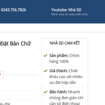
- 0243.756.7826
Youtobe: Nhà 5D
Kênh chia sẻ video kiến thức
 Đặt Bàn Chữ
NHÀ 5D CAM KẾT
Sản phẩm:
Chính
hãng 100%
Giá thành:
Chiết
T
khấu cao với nhiều
ưu đãi hấp dẫn
Bảo hành:
Nhanh
chóng đơn giản chỉ
cần số điện thoại
ắp đặt