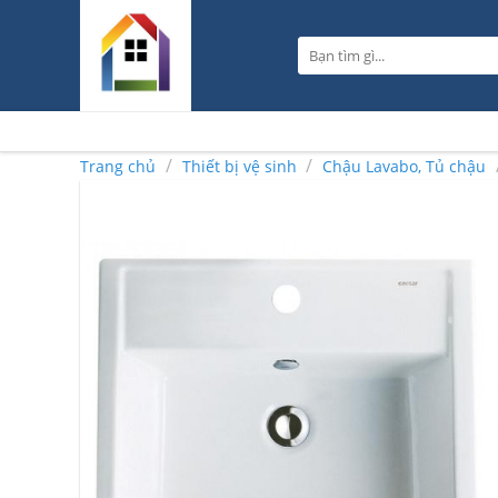
Skip
to
Tìm
content
kiếm:
/
/
Trang chủ
Thiết bị vệ sinh
Chậu Lavabo, Tủ chậu