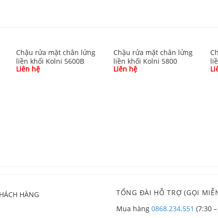
Chậu rửa mặt chân lửng
Chậu rửa mặt chân lửng
Ch
liền khối Kolni 5600B
liền khối Kolni 5800
li
Liên hệ
Liên hệ
Li
TỔNG ĐÀI HỖ TRỢ (GỌI MIỄN
KHÁCH HÀNG
Mua hàng
0868.234.551
(7:30 –