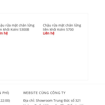
ậu rửa mặt chân lửng
Chậu rửa mặt chân lửng
ền khối Kolni 5300B
liền khối Kolni 5700
ên hệ
Liên hệ
Chậu rửa
liền khối
Liên hệ
 PHÍ)
WEBSITE CÙNG CÔNG TY
 22:00)
Địa chỉ: Showroom Trung Đức số 321