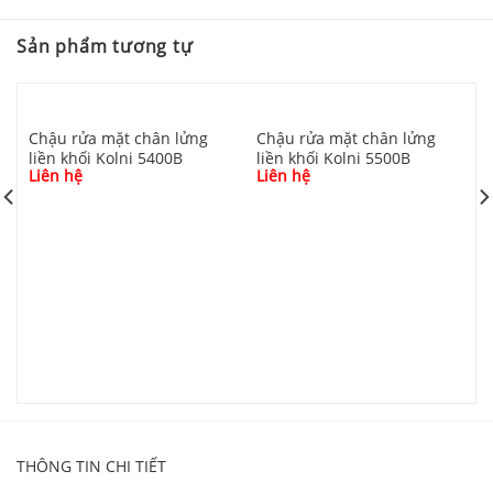
Sản phẩm tương tự
Chậu rửa mặt chân lửng
Chậu rửa mặt chân lửng
liền khối Kolni 5400B
liền khối Kolni 5500B
Liên hệ
Liên hệ
C
l
L
THÔNG TIN CHI TIẾT