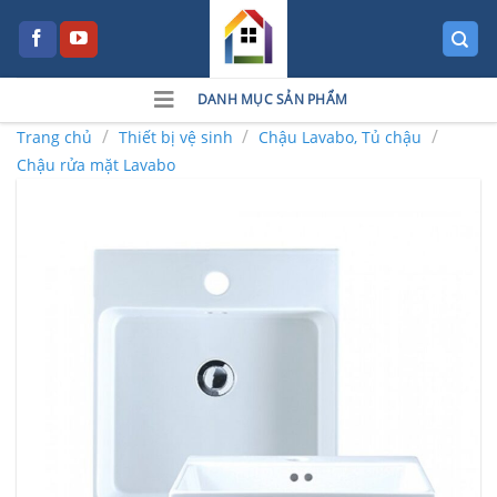
Skip
to
content
DANH MỤC SẢN PHẨM
/
/
/
Trang chủ
Thiết bị vệ sinh
Chậu Lavabo, Tủ chậu
Chậu rửa mặt Lavabo